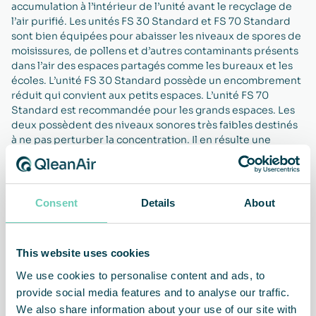
accumulation à l’intérieur de l’unité avant le recyclage de
l’air purifié. Les unités FS 30 Standard et FS 70 Standard
sont bien équipées pour abaisser les niveaux de spores de
moisissures, de pollens et d’autres contaminants présents
dans l’air des espaces partagés comme les bureaux et les
écoles. L’unité FS 30 Standard possède un encombrement
réduit qui convient aux petits espaces. L’unité FS 70
Standard est recommandée pour les grands espaces. Les
deux possèdent des niveaux sonores très faibles destinés
à ne pas perturber la concentration. Il en résulte une
amélioration de la santé et de la productivité à court et à
long terme, et une diminution des absences. En outre, les
locaux sont plus confortables, propres et attrayants.
Consent
Details
About
This website uses cookies
Qualité et durée de vie des
Réduction du risque de
We use cookies to personalise content and ads, to
produits garanties
contamination
provide social media features and to analyse our traffic.
We also share information about your use of our site with