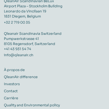
QleanAir Scandinavian BeLux
Airport Plaza – Stockholm Building
Leonardo da Vincilaan 19
1831 Diegem, Belgium
+32 2 719 00 35
Qleanair Scandinavia Switzerland
Pumpwerkstrasse 41
8105 Regensdorf, Switzerland
+41 43 931 54 74
info@qleanair.ch
À propos de
QleanAir difference
Investors
Contact
Carrière
Quality and Environmental policy