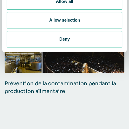
Allow all
ARTICLE
PURIFICATEURS D’AIR
Allow selection
Deny
Prévention de la contamination pendant la
U
production alimentaire