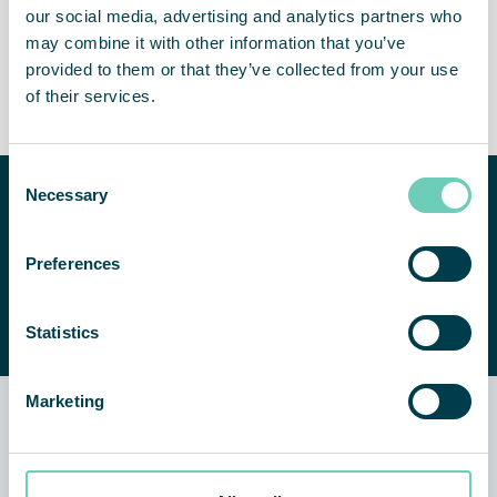
our social media, advertising and analytics partners who
may combine it with other information that you’ve
provided to them or that they’ve collected from your use
Environnement plus sûr
Personnel en meilleure
of their services.
santé
Consent
Besoin d’aide pour
Necessary
Selection
améliorer la qualité de
votre air intérieur ?
Preferences
NOUS CONTACTER
Nous serons heureux de
vous aider à trouver une
Statistics
solution adaptée.
Marketing
Actualités connexes et
témoignages clients