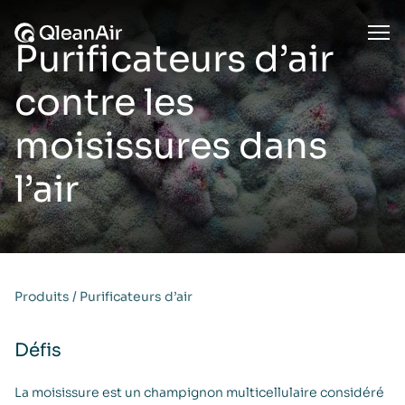
Aller au contenu
Ope
Purificateurs d’air
contre les
moisissures dans
l’air
Produits
/
Purificateurs d’air
Défis
La moisissure est un champignon multicellulaire considéré