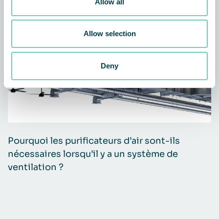
Allow all
ARTICLE
GÉNÉRALITÉS
PURIFICATEURS D’AIR
Allow selection
Deny
Pourquoi les purificateurs d’air sont-ils
4
nécessaires lorsqu’il y a un système de
p
ventilation ?