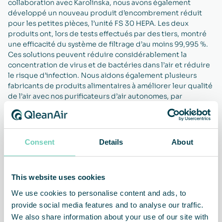
collaboration avec Karolinska, nous avons également
développé un nouveau produit d’encombrement réduit
pour les petites pièces, l’unité FS 30 HEPA. Les deux
produits ont, lors de tests effectués par des tiers, montré
une efficacité du système de filtrage d’au moins 99,995 %.
Ces solutions peuvent réduire considérablement la
concentration de virus et de bactéries dans l’air et réduire
le risque d’infection. Nous aidons également plusieurs
fabricants de produits alimentaires à améliorer leur qualité
de l’air avec nos purificateurs d’air autonomes, par
exemple dans la boulangerie, la fabrication de fromage et
la production de mets biologiques frais. L’unité FS 70 FG
HEPA est l’un des produits spécialement développés pour
l’industrie agroalimentaire.
Consent
Details
About
This website uses cookies
We use cookies to personalise content and ads, to
Moins de virus et de
Personnel en meilleure
bactéries dans l’air
santé
provide social media features and to analyse our traffic.
We also share information about your use of our site with