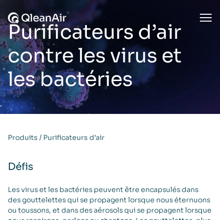
Aller au contenu
Ope
Purificateurs d’air
contre les virus et
les bactéries
Produits
/
Purificateurs d’air
Défis
Les virus et les bactéries peuvent être encapsulés dans
des gouttelettes qui se propagent lorsque nous éternuons
ou toussons, et dans des aérosols qui se propagent lorsque