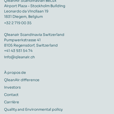
QleanAir Scandinavian BeLux
Airport Plaza – Stockholm Building
Leonardo da Vincilaan 19
1831 Diegem, Belgium
+32 2 719 00 35
Qleanair Scandinavia Switzerland
Pumpwerkstrasse 41
8105 Regensdorf, Switzerland
+41 43 931 54 74
info@qleanair.ch
À propos de
QleanAir difference
Investors
Contact
Carrière
Quality and Environmental policy