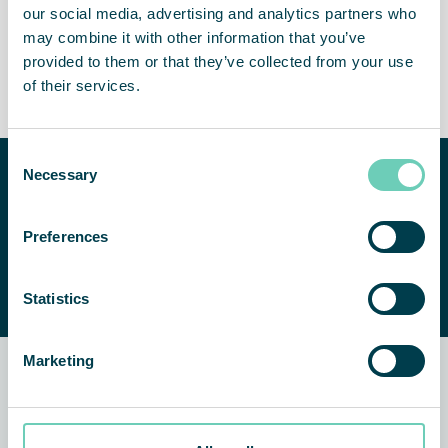
our social media, advertising and analytics partners who
may combine it with other information that you’ve
provided to them or that they’ve collected from your use
of their services.
Moins d’absence
Lieu de travail attrayant
Consent
Besoin d’aide pour
Necessary
Selection
améliorer la qualité de
votre air intérieur ?
NOUS CONTACTER
Preferences
Nous serons heureux de
vous aider à trouver une
Statistics
solution adaptée.
Marketing
Actualités connexes et
témoignages clients