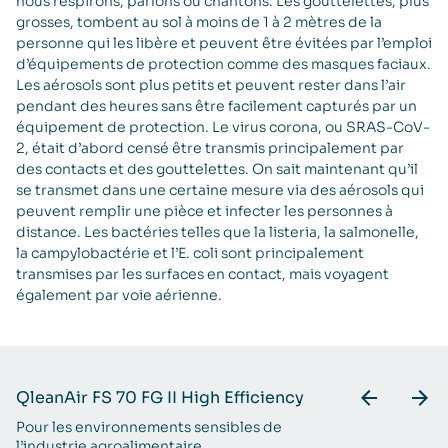
nous respirons, parlons ou chantons. Les gouttelettes, plus
grosses, tombent au sol à moins de 1 à 2 mètres de la
personne qui les libère et peuvent être évitées par l’emploi
d’équipements de protection comme des masques faciaux.
Les aérosols sont plus petits et peuvent rester dans l’air
pendant des heures sans être facilement capturés par un
équipement de protection. Le virus corona, ou SRAS-CoV-
2, était d’abord censé être transmis principalement par
des contacts et des gouttelettes. On sait maintenant qu’il
se transmet dans une certaine mesure via des aérosols qui
peuvent remplir une pièce et infecter les personnes à
distance. Les bactéries telles que la listeria, la salmonelle,
la campylobactérie et l’E. coli sont principalement
transmises par les surfaces en contact, mais voyagent
également par voie aérienne.
QleanAir FS 70 FG II High Efficiency
Q
Pour les environnements sensibles de
Po
l’industrie agroalimentaire
l’