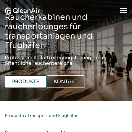
Zum Inhalt springen
Ope
Raucherkabinen und
raucherlounges für
transportanlagen und
Ffughäfen
Professionelle luftreinigungslösungen für
öffentliche raucherbereiche
PRODUKTE
KONTAKT
Produkte
/
Transport und Flughäfen