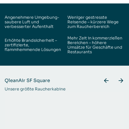
Angenehmere Umgebung-
Weniger gestresste
saubere Luft und
Reisende – kürzere Wege
verbesserter Aufenthalt
zum Raucherbereich
Mehr Zeit in kommerziellen
Erhöhte Brandsicherheit –
Bereichen – höhere
zertifizierte,
Umsätze für Geschäfte und
flammhemmende Lösungen
Restaurants
QleanAir SF Square
Q
Unsere größte Raucherkabine
Fü
fr