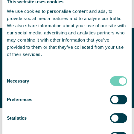
zertifizierte,
Bereichen - höhere
This website uses cookies
flammhemmende Lösungen
Umsätze für Geschäfte und
We use cookies to personalise content and ads, to
Restaurants
provide social media features and to analyse our traffic.
We also share information about your use of our site with
our social media, advertising and analytics partners who
Benötigen Sie
may combine it with other information that you’ve
Hilfe bei der
provided to them or that they’ve collected from your use
Verbesserung
of their services.
Ihrer
Raumluftqualität?
KONTAKTIEREN SIE UNS
Consent
Wir beraten Sie
Necessary
Selection
gerne bei der Suche
nach einer
geeigneten Lösung.
Preferences
Statistics
The QleanAir Difference