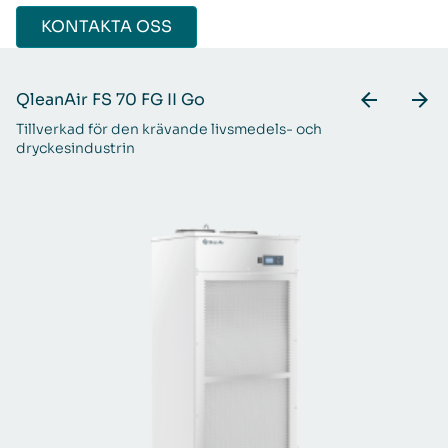
KONTAKTA OSS
QleanAir FS 70 FG II Go
Q
Tillverkad för den krävande livsmedels- och
Fö
dryckesindustrin
oc