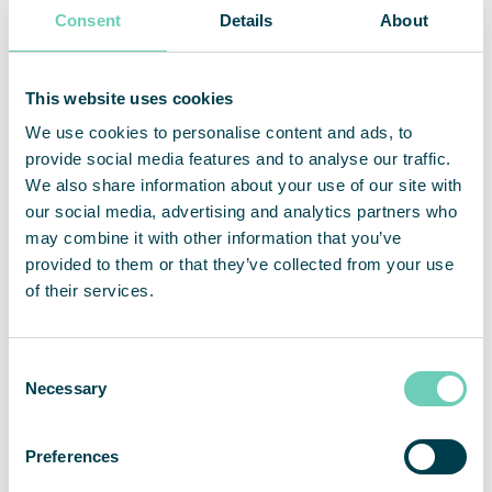
Consent
Details
About
Ren luft är en nyckelingrediens inom mat- och
dryckesproduktion
This website uses cookies
We use cookies to personalise content and ads, to
Kontroll över luftkvaliteten är avgörande för att
provide social media features and to analyse our traffic.
kunna garantera produkternas säkerhet, kvalitet
We also share information about your use of our site with
och hållbarhet. Det förbättrar arbetsmiljön för
our social media, advertising and analytics partners who
personalen samt bidrar till deras hälsa,
may combine it with other information that you’ve
produktivitet och trivsel. Det gör det också lättare
provided to them or that they’ve collected from your use
att uppfylla kraven på hygien och
of their services.
livsmedelssäkerhet. Bättre luftkvalitet gör också
att du kan lägga mindre tid på att rengöra och
underhålla utrustningen, vilket ökar den operativa
Consent
Necessary
effektiviteten och drifttiden. Och det kommer att
Selection
leda till nöjdare kunder.
Preferences