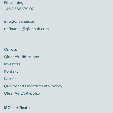
Försäljning:
+46 8 556 979 00
info@qleanair.se
qafinance@qleanair.com
Om oss
QleanAir difference
Investors
Kontakt
Karriär
Quality and Environmental policy
QleanAir CSR-policy
ISO certificate