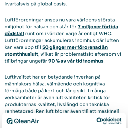
kvartalsvis på global basis.
Luftföroreningar anses nu vara världens största
miljöhot för hälsan och står för
7 miljoner förtida
dödsfall
runt om i världen varje år enligt WHO.
Luftföroreningar ackumuleras inomhus där luften
kan vara upp till
50 gånger mer förorenad än
utomthhusluft
, vilket är problematiskt eftersom vi
tillbringar ungefär
90 % av vår tid inomhus
.
Luftkvalitet har en betydande inverkan på
människors hälsa, välmående och kognitiva
förmåga både på kort och lång sikt. I många
verksamheter är även luftkvaliteten kritisk för
produkternas kvalitet, livslängd och tekniska
renhetsgrad. Ren luft bidrar även till att maskinell
utrustning fungerar bättre, håller längre och kräver
mindre service. QleanAir tillhandahåller