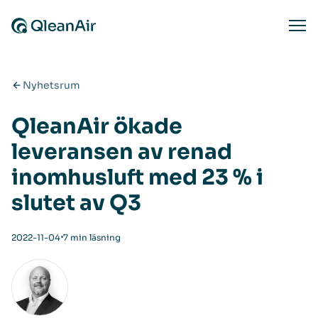
Hoppa till innehåll
Ope
Nyhetsrum
QleanAir ökade
leveransen av renad
inomhusluft med 23 % i
slutet av Q3
⋅
2022-11-04
7 min läsning