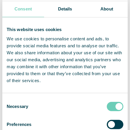
luftreningslösningar för de flesta typer av
Consent
Details
About
professionella och offentliga utrymmen.
Read more
This website uses cookies
WHO on air pollution
We use cookies to personalise content and ads, to
provide social media features and to analyse our traffic.
European Commision on Environment and
We also share information about your use of our site with
Quality of Life
our social media, advertising and analytics partners who
How does air pollution affect your health?
may combine it with other information that you’ve
provided to them or that they’ve collected from your use
of their services.
Consent
Necessary
Selection
Preferences