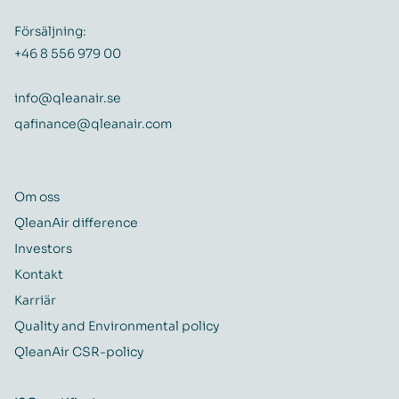
Försäljning:
+46 8 556 979 00
info@qleanair.se
qafinance@qleanair.com
Om oss
QleanAir difference
Investors
Kontakt
Karriär
Quality and Environmental policy
QleanAir CSR-policy