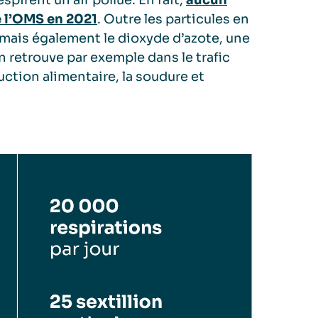
irent un air pollué. En fait,
aucun
e l’OMS en 2021
. Outre les particules en
mais également le dioxyde d’azote, une
 retrouve par exemple dans le trafic
uction alimentaire, la soudure et