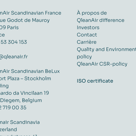
nAir Scandinavian France
À propos de
ue Godot de Mauroy
QleanAir difference
09 Paris
Investors
ce
Contact
153 304 153
Carrière
Quality and Environmen
@qleanair.fr
policy
QleanAir CSR-policy
nAir Scandinavian BeLux
ort Plaza – Stockholm
ISO certificate
ding
ardo da Vincilaan 19
 Diegem, Belgium
2 719 00 35
nair Scandinavia
zerland