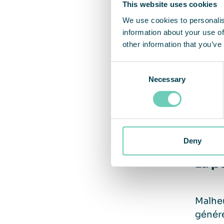
This website uses cookies
7 mi
We use cookies to personalis
information about your use of
other information that you’ve
La pol
Selon
Consent
exposi
Necessary
Selection
pulmon
Des li
l’asth
Deny
La po
Malheu
généré