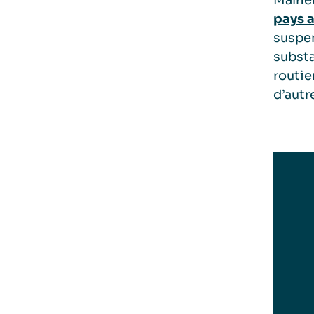
Malheu
pays a
suspen
substa
routie
d’autr