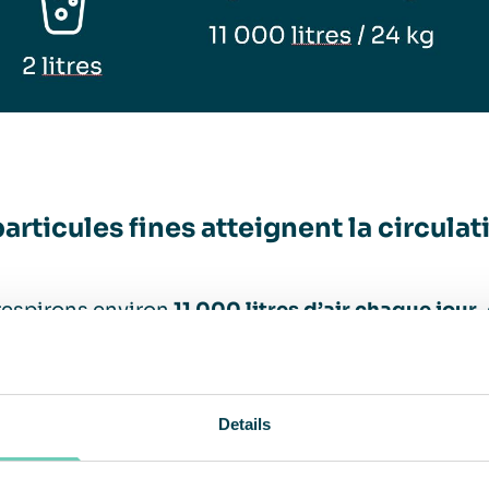
particules fines atteignent la circula
respirons environ
11 000 litres d’air chaque jour
,
 car notre rythme respiratoire augmente. Les part
ules plus petites que les PM2,5 et les gaz atteign
e sang, affectant ainsi notre corps et notre santé.
Details