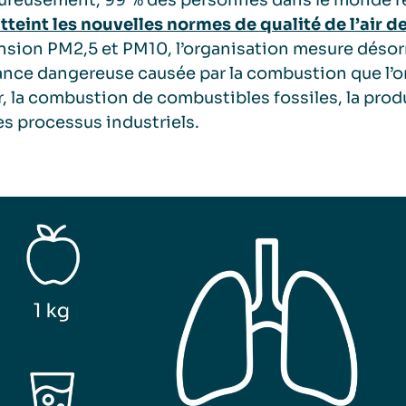
reusement, 99 % des personnes dans le monde resp
tteint les nouvelles normes de qualité de l’air d
sion PM2,5 et PM10, l’organisation mesure désor
nce dangereuse causée par la combustion que l’on
r, la combustion de combustibles fossiles, la prod
es processus industriels.