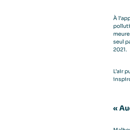
À l’ap
pollut
meuren
seul p
2021.
L’air 
inspir
« Au