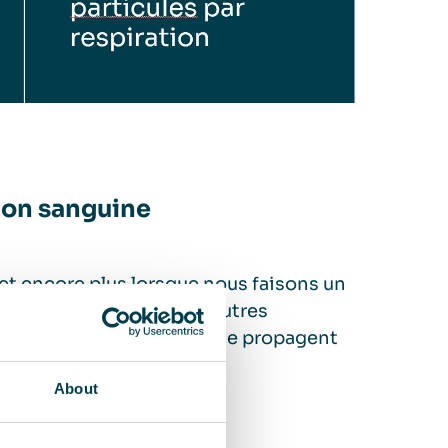
tion sanguine
 et encore plus lorsque nous faisons un
icules de combustion et autres
ent les poumons, où elles se propagent
About