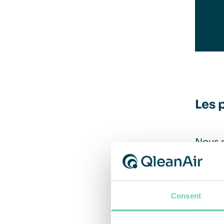
Les 
Nous 
effort
partic
dans l
Consent