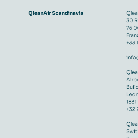
QleanAir Scandinavia
Qlea
30 R
75 0
Fran
+33 
info
Qlea
Airp
Buil
Leon
1831
+32 
Qlea
Swit