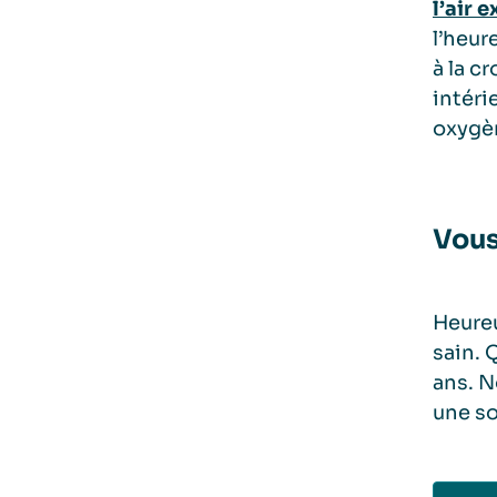
l’air 
l’heur
à la c
intéri
oxygèn
Vous
Heureu
sain. 
ans. N
une so