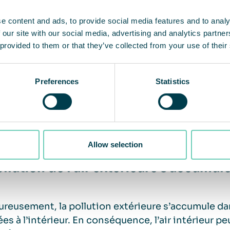
llions de décès prématurés par an
e content and ads, to provide social media features and to analy
 our site with our social media, advertising and analytics partn
 provided to them or that they’ve collected from your use of their
lution de l’air constitue la principale menace en
 l’OMS, chaque année, environ
7 millions de per
tion à un air pollué
. Principalement de maladies 
Preferences
Statistics
aires telles que le cancer du poumon et la malad
ens ont également été signalés avec le diabète, l
me, l’obésité et les difficultés de concentration.
Allow selection
llution de l’air extérieure s’accumule 
reusement, la pollution extérieure s’accumule dans 
es à l’intérieur. En conséquence, l’air intérieur pe