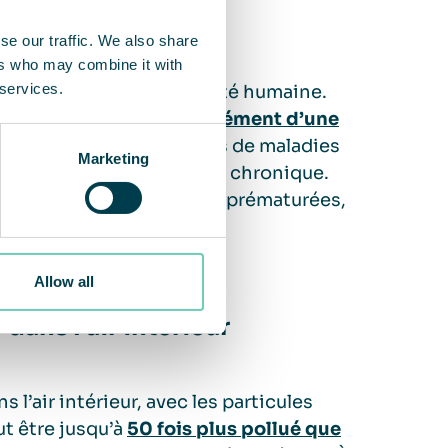
se our traffic. We also share
ers who may combine it with
 services.
vironnementale pour la santé humaine.
sonnes meurent prématurément d’une
cardiovasculaires, suivies de maladies
Marketing
ie pulmonaire obstructive chronique.
a démence, les naissances prématurées,
Allow all
dans l’air intérieur
l’air intérieur, avec les particules
ut être jusqu’à
50 fois plus pollué que