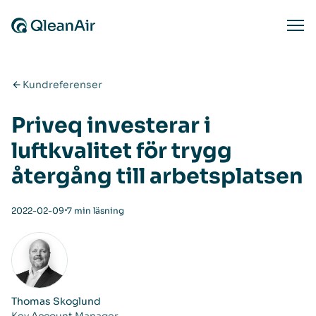
Hoppa till innehåll
Ope
Kundreferenser
Priveq investerar i
luftkvalitet för trygg
återgång till arbetsplatsen
⋅
2022-02-09
7 min läsning
Thomas Skoglund