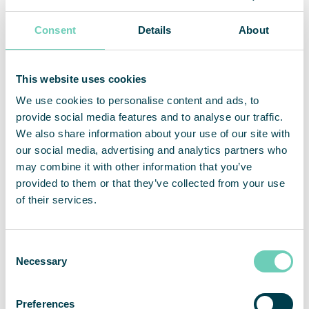
smidigt att det är en hyrtjänst. Vi behöver inte
tänka på underhåll, säger Maria.
Consent
Details
About
De två FS 30 HEPA-luftrenarna är placerade i
lunchrummet och i loungen. Nästa steg kan vara
This website uses cookies
att skaffa ytterligare en luftrenare till det stora
We use cookies to personalise content and ads, to
konferensrummet, där det under normala
provide social media features and to analyse our traffic.
omständigheter ofta hålls heldagsmöten.
We also share information about your use of our site with
our social media, advertising and analytics partners who
Priveq är ett riskkapitalbolag som utvecklar
may combine it with other information that you’ve
onoterade bolag och hjälper dem att växa. De
provided to them or that they’ve collected from your use
förvaltar fonder till ett värde av ca 8 miljarder
of their services.
kronor och är delägare i 20-talet bolag, däribland
QleanAir Scandinavia.
Consent
Necessary
Selection
Preferences