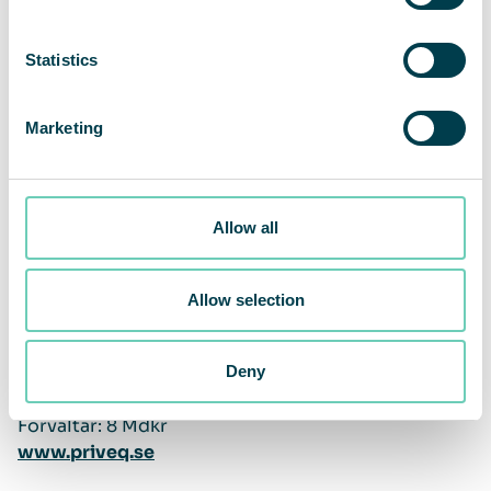
Statistics
Marketing
Allow all
Om PRIVEQ
Allow selection
Investerar i onoterade tillväxtföretag i en
mängd olika branscher.
Säte: Stockholm
Deny
Antal anställda: 16 st
Förvaltar: 8 Mdkr
www.priveq.se