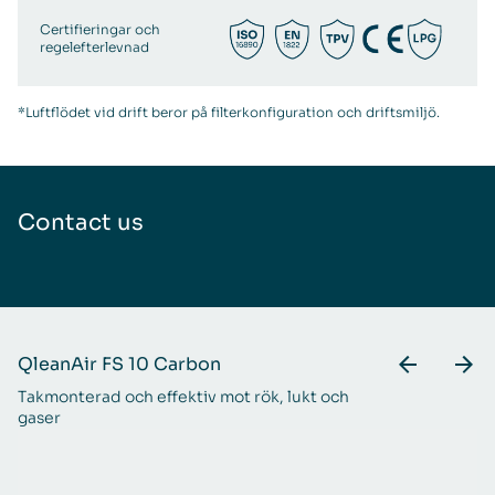
Certifieringar och
regelefterlevnad
*Luftflödet vid drift beror på filterkonfiguration och driftsmiljö.
Contact us
QleanAir FS 10 Carbon
Q
Takmonterad och effektiv mot rök, lukt och
En
gaser
r