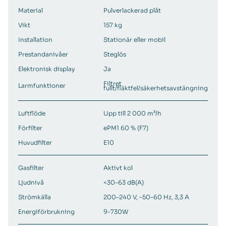
Material
Pulverlackerad plåt
Vikt
157 kg
Installation
Stationär eller mobil
Prestandanivåer
Steglös
Elektronisk display
Ja
Filtret
Larmfunktioner
fullt/fläktfel/säkerhetsavstängning
Luftflöde
Upp till 2 000 m³/h
Förfilter
ePM1 60 % (F7)
Huvudfilter
E10
Gasfilter
Aktivt kol
Ljudnivå
<30–63 dB(A)
Strömkälla
200–240 V, ~50–60 Hz, 3,3 A
Energiförbrukning
9-730W