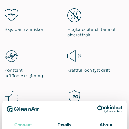
Skyddar människor
Högkapacitetsfilter mot
cigarettrök
Konstant
Kraftfull och tyst drift
luftflödesreglering
Problemfri installation och
Lifetime Performance
användning
Guarantee
Consent
Details
About