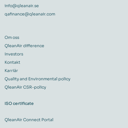
info@qleanair.se
qafinance@qleanair.com
Om oss
QleanAir difference
Investors
Kontakt
Karriär
Quality and Environmental policy
QleanAir CSR-policy
ISO certificate
QleanAir Connect Portal