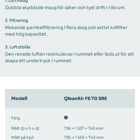
1.
Luftinsug
Dubbla skyddade insug för säker och tyst drift i rökrum.
2.
Filtrering
Mekanisk partikelfiltrering i flera steg och aktivt kolfilter
med hög kapacitet.
3.
Luftutblås
Den renade luften recirkuleras i rummet eller leds ut för att
skapa ett undertryck i rummet.
Modell
QleanAir FS 70 SRE
Färg
Mått (b x h x d)
736 × 1 527 × 743 mm
Mått på hjul
736 × 1 652 × 743 mm