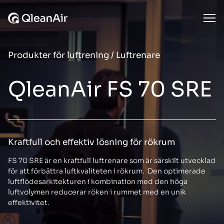
Hoppa till innehåll
Ope
Produkter för luftrening
/
Luftrenare
QleanAir FS 70 SRE
Kraftfull och effektiv lösning för rökrum
FS 70 SRE är en kraftfull luftrenare som är särskilt utvecklad
för att förbättra luftkvaliteten i rökrum. Den optimerade
luftflödesarkitekturen i kombination med den höga
luftvolymen reducerar röken i rummet med en unik
effektivitet.