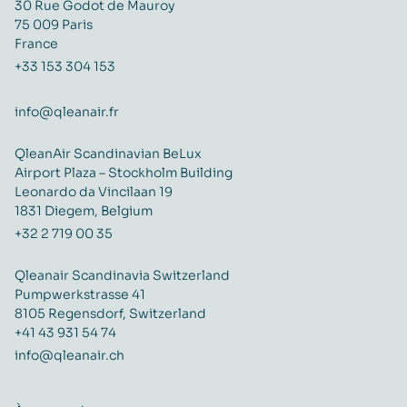
30 Rue Godot de Mauroy
75 009 Paris
France
+33 153 304 153
info@qleanair.fr
QleanAir Scandinavian BeLux
Airport Plaza – Stockholm Building
Leonardo da Vincilaan 19
1831 Diegem, Belgium
+32 2 719 00 35
Qleanair Scandinavia Switzerland
Pumpwerkstrasse 41
8105 Regensdorf, Switzerland
+41 43 931 54 74
info@qleanair.ch