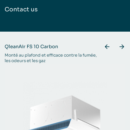
Contact us
QleanAir FS 10 Carbon
Q
Monté au plafond et efficace contre la fumée,
Un
les odeurs et les gaz
vo