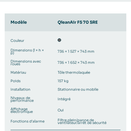
Modèle
QleanAir FS 70 SRE
Couleur
Dimensions (l × h ×
736 × 1 527 × 743 mm
p)
Dimensions avec
736 × 1 652 × 743 mm
roues
Matériau
Tôle thermolaquée
Poids
157 kg
Installation
Stationnaire ou mobile
Niveaux de
Intégré
performance
Affichage
Oui
électronique
Filtre plein/panne de
Fonctions d’alarme
ventilateur/arrêt de sécurité