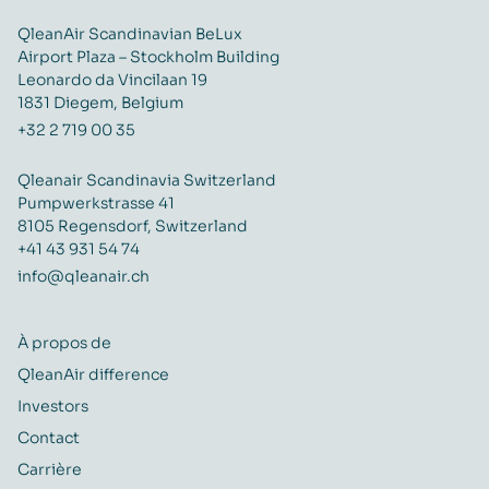
QleanAir Scandinavian BeLux
Airport Plaza – Stockholm Building
Leonardo da Vincilaan 19
1831 Diegem, Belgium
+32 2 719 00 35
Qleanair Scandinavia Switzerland
Pumpwerkstrasse 41
8105 Regensdorf, Switzerland
+41 43 931 54 74
info@qleanair.ch
À propos de
QleanAir difference
Investors
Contact
Carrière