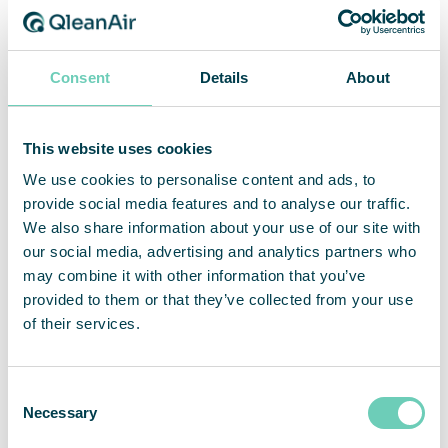
4. Évaluer d’éventuels dysfonctionnements dans les processus
Avez-vous remarqué des anomalies dans les
processus de production ? Une mauvaise qualité
Consent
Details
About
de l’air peut-elle contribuer à des pannes de
machines ou à des problèmes de qualité des
This website uses cookies
produits ? La poussière est constituée de très
petites particules solides qui peuvent être
We use cookies to personalise content and ads, to
générées à la fois par les processus et les
provide social media features and to analyse our traffic.
matériaux. Elle se dépose sous forme de couche
We also share information about your use of our site with
sur toutes sortes de surfaces, en particulier sur les
our social media, advertising and analytics partners who
machines, entraînant des besoins de maintenance
may combine it with other information that you’ve
accrus et des pannes de machines, ainsi que des
provided to them or that they’ve collected from your use
produits sales.
of their services.
Une solution complémentaire de purification de
Consent
l’air consiste à filtrer de grandes quantités de
Necessary
Selection
poussières et d’autres petites particules et gaz, et
protéger vos machines et vos processus de