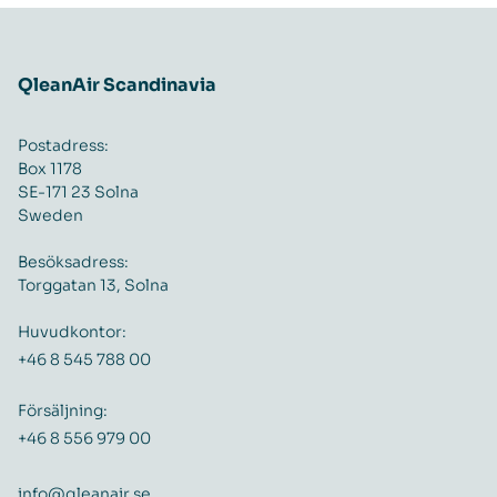
QleanAir Scandinavia
Postadress:
Box 1178
SE-171 23 Solna
Sweden
Besöksadress:
Torggatan 13, Solna
Huvudkontor:
+46 8 545 788 00
Försäljning:
+46 8 556 979 00
info@qleanair.se