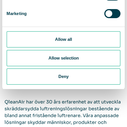
Vilken luftrenare bör man välja?
Marketing
Vilken luftrenare som är bäst lämpad beror på
företagets behov, det vill säga vilken typ av
partiklar eller gaser som finns i dina lokaler,
Allow all
storleken på lokalerna och vilka aktiviteter som
utförs där, med mera. Gör din research och ta hjälp
Allow selection
av en expert innan du fattar ett beslut.
Deny
Ett steg närmare ren luft
QleanAir har över 30 års erfarenhet av att utveckla
skräddarsydda luftreningslösningar bestående av
bland annat fristående luftrenare. Våra anpassade
lösningar skyddar människor, produkter och