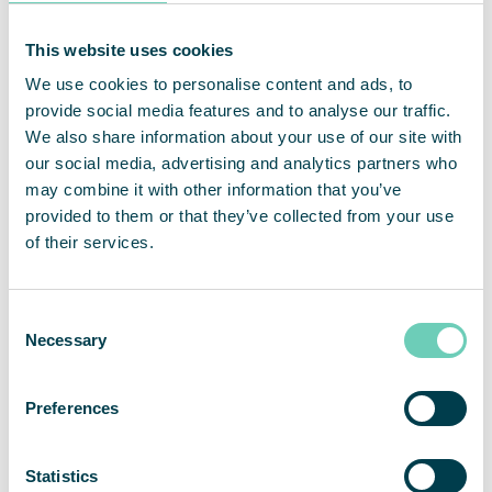
mängder damm och andra små partiklar och gaser,
och kan skydda dina maskiner och
This website uses cookies
produktionsprocesser.
We use cookies to personalise content and ads, to
provide social media features and to analyse our traffic.
We also share information about your use of our site with
En investering och strategisk åtgärd
our social media, advertising and analytics partners who
may combine it with other information that you’ve
provided to them or that they’ve collected from your use
Genom att investera i en luftreningslösning
of their services.
bestående av fristående luftrenare som
komplement till befintligt ventilationssystem,
uppfyller du inte enbart regler och normer, utan
Consent
det kan också bidra till att förbättra arbetsmiljön
Necessary
Selection
för dina anställda, kvaliteten på dina produkter och
öka effektiviteten på dina processer, vilket i
slutändan även kan inverka på företagets
Preferences
övergripande resultat.
Statistics