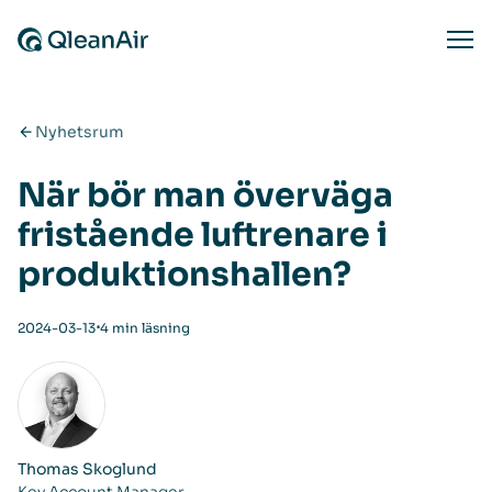
Hoppa till innehåll
Ope
Nyhetsrum
När bör man överväga
fristående luftrenare i
produktionshallen?
⋅
2024-03-13
4 min läsning
Thomas Skoglund