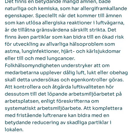
Det finns en betydande mängd ämnen, både
naturliga och kemiska, som har allergiframkallande
egenskaper. Speciellt när det kommer till ämnen
som kan utlösa allergiska reaktioner i luftvägarna,
är de tillåtna gränsvärdena särskilt strikta. Det
finns även partiklar som kan bidra till en ökad risk
för utveckling av allvarliga hälsoproblem som
astma, lunginfektioner, hjärt- och kärlsjukdomar
eller till och med lungcancer.
Folkhälsomyndigheten understryker att om
medarbetarna upplever dålig luft, lukt eller obehag
skall detta undersökas och egenkontroller göras.
Att kontrollera och åtgärda luftkvaliteten hör
dessutom till det löpande arbetsmiljöarbetet på
arbetsplatsen, enligt föreskrifterna om
systematiskt arbetsmiljöarbete. Att komplettera
med fristående luftrenare kan bidra med en
betydande reducering av skadliga partiklar i
lokalen.