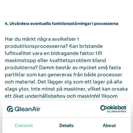
4. Utvärdera eventuella funktionsstörningar i processerna
Har du märkt några avvikelser i
produktionsprocesserna? Kan bristande
luftkvalitet vara en bidragande faktor till
maskinstopp eller kvalitetsproblem bland
produkterna? Damm består av mycket små fasta
partiklar som kan genereras från både processer
och material. Det lägger sig som ett lager på alla
slags ytor, inte minst på maskiner, vilket kan orsaka
ett ökat underhållsbehov och maskinfel liksom
smutsiga produkter.
En kompletterande luftreningslösning bestående
Consent
Details
About
av fristående luftrenare filtrerar bort stora