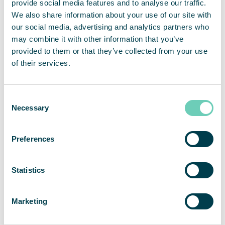
provide social media features and to analyse our traffic.
En savoir plus
We also share information about your use of our site with
our social media, advertising and analytics partners who
QleanAir Connect – page produit
may combine it with other information that you’ve
provided to them or that they’ve collected from your use
Première de QleanAir Connect et FS 90 Ceiling –
of their services.
cas client
Consent
Necessary
Selection
Preferences
Statistics
Marketing