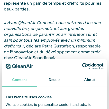
représente un gain de temps et d’efforts pour les
deux parties.
« Avec QleanAir Connect, nous entrons dans une
nouvelle ère, en permettant aux grandes
organisations de garantir un air intérieur sûr et
sain pour tous les employés avec un minimum
d’efforts »,
déclare Petra Gustafson, responsable
de l’innovation et du développement commercial
chez QleanAir Scandinavia.
QleanAir Connect sera initialement disponible
avec deux des purificateurs d’air les plus utilisés :
Consent
Details
About
FS70 et FS90. La plateforme IoT est déjà
opérationnelle et disponible et sera bientôt prête
à être intégrée aux systèmes de gestion des
This website uses cookies
installations et des bâtiments existants.
We use cookies to personalise content and ads, to