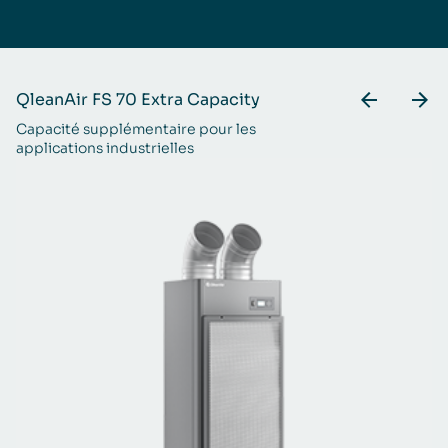
QleanAir FS 70 Extra Capacity
Q
Capacité supplémentaire pour les
Pu
applications industrielles
ré