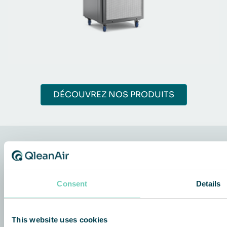
DÉCOUVREZ NOS PRODUITS
QleanAir Scandinavia
Consent
Details
QleanAir Scandinavian France
30 Rue Godot de Mauroy
75 009 Paris
This website uses cookies
France