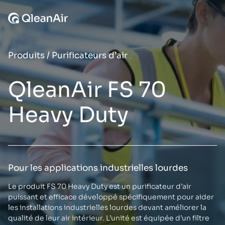
Aller au contenu
Produits
/
Purificateurs d’air
QleanAir FS 70
Heavy Duty
Pour les applications industrielles lourdes
Le produit FS 70 Heavy Duty est un purificateur d’air
puissant et efficace développé spécifiquement pour aider
les installations industrielles lourdes devant améliorer la
qualité de leur air intérieur. L’unité est équipée d’un filtre