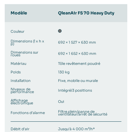
Modèle
QleanAir FS 70 Heavy Duty
Couleur
Dimensions (l x h x
692 × 1 527 × 630 mm
p)
Dimensions sur
692 × 1 652 × 630 mm
roues
Matériau
Tôle revêtement poudré
Poids
130 kg
Installation
Fixe, mobile ou murale
Niveaux de
Intégré/3 positions
performance
Affichage
Oui
électronique
Filtre plein/panne de
Fonctions d’alarme
ventilateur/arrêt de sécurité
Débit d’air
Jusqu’à 4 000 m³/h*