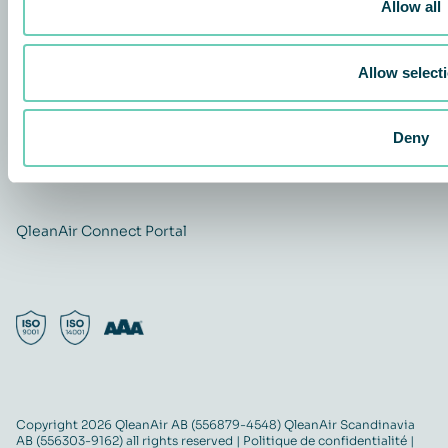
Investors
Allow all
Contact
Carrière
Allow select
Quality and Environmental policy
QleanAir CSR-policy
Deny
ISO certificate
QleanAir Connect Portal
Copyright 2026 QleanAir AB (556879-4548) QleanAir Scandinavia
AB (556303-9162) all rights reserved |
Politique de confidentialité
|