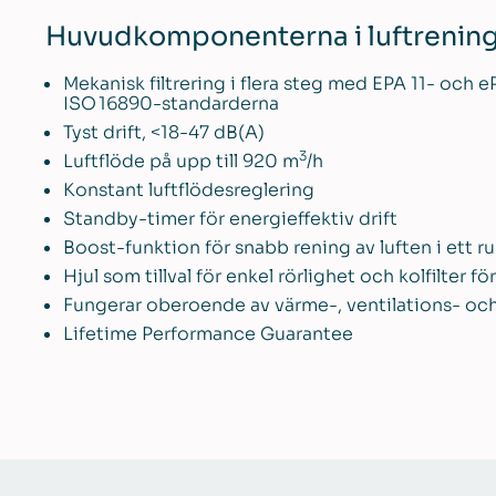
Huvudkomponenterna i luftrening
Mekanisk filtrering i flera steg med EPA 11- och e
ISO 16890-standarderna
Tyst drift, <18-47 dB(A)
3
Luftflöde på upp till 920 m
/h
Konstant luftflödesreglering
Standby-timer för energieffektiv drift
Boost-funktion för snabb rening av luften i ett r
Hjul som tillval för enkel rörlighet och kolfilter f
Fungerar oberoende av värme-, ventilations- oc
Lifetime Performance Guarantee