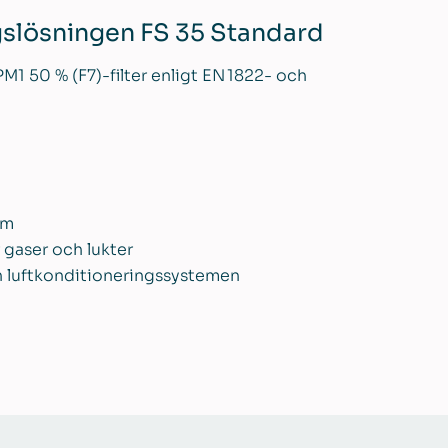
slösningen FS 35 Standard
PM1 50 % (F7)-filter enligt EN 1822- och
um
ör gaser och lukter
h luftkonditioneringssystemen