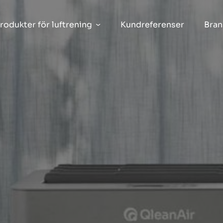
rodukter för luftrening
Kundreferenser
Bran