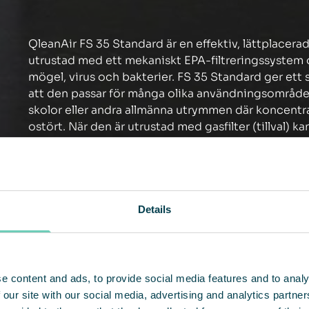
QleanAir FS 35 Standard är en effektiv, lättplacer
utrustad med ett mekaniskt EPA-filtreringssystem o
mögel, virus och bakterier. FS 35 Standard ger ett st
att den passar för många olika användningsområden
skolor eller andra allmänna utrymmen där koncentr
ostört. När den är utrustad med gasfilter (tillval) 
flyktiga organiska föreningar (VOC).
Details
e content and ads, to provide social media features and to analy
 our site with our social media, advertising and analytics partn