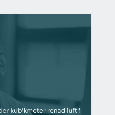
ALLMÄN
der kubikmeter renad luft i
4 tip