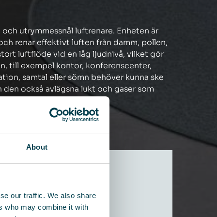
ad och utrymmessnål luftrenare. Enheten är
ch renar effektivt luften från damm, pollen,
ort luftflöde vid en låg ljudnivå, vilket gör
, till exempel kontor, konferenscenter,
ation, samtal eller sömn behöver kunna ske
kan den också avlägsna lukt och gaser som
About
se our traffic. We also share
ers who may combine it with