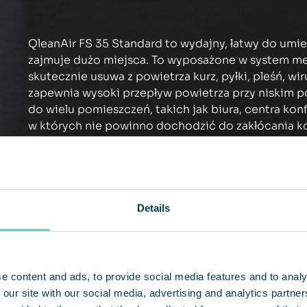
QleanAir FS 35 Standard to wydajny, łatwy do umie
zajmuje dużo miejsca. To wyposażone w system mec
skutecznie usuwa z powietrza kurz, pyłki, pleśń, wi
zapewnia wysoki przepływ powietrza przy niskim po
do wielu pomieszczeń, takich jak biura, centra konf
w których nie powinno dochodzić do zakłócania ko
wyposażeniu w opcjonalny filtr gazu urządzenie mo
lotne związki organiczne (LZO).
Details
e content and ads, to provide social media features and to analy
 our site with our social media, advertising and analytics partn