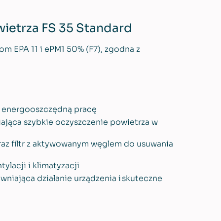
wietrza FS 35 Standard
rom EPA 11 i ePM1 50% (F7), zgodna z
y energooszczędną pracę
iająca szybkie oczyszczenie powietrza w
raz filtr z aktywowanym węglem do usuwania
ylacji i klimatyzacji
niająca działanie urządzenia i skuteczne