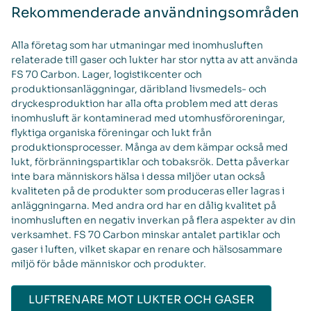
Rekommenderade användningsområden
Alla företag som har utmaningar med inomhusluften
relaterade till gaser och lukter har stor nytta av att använda
FS 70 Carbon. Lager, logistikcenter och
produktionsanläggningar, däribland livsmedels- och
dryckesproduktion har alla ofta problem med att deras
inomhusluft är kontaminerad med utomhusföroreningar,
flyktiga organiska föreningar och lukt från
produktionsprocesser. Många av dem kämpar också med
lukt, förbränningspartiklar och tobaksrök. Detta påverkar
inte bara människors hälsa i dessa miljöer utan också
kvaliteten på de produkter som produceras eller lagras i
anläggningarna. Med andra ord har en dålig kvalitet på
inomhusluften en negativ inverkan på flera aspekter av din
verksamhet. FS 70 Carbon minskar antalet partiklar och
gaser i luften, vilket skapar en renare och hälsosammare
miljö för både människor och produkter.
LUFTRENARE MOT LUKTER OCH GASER