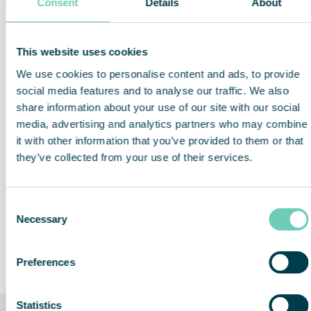
Consent
Details
About
Säker och hälsosam
Kolfilter mot gaser och lukt
inomhusluft
This website uses cookies
We use cookies to personalise content and ads, to provide
social media features and to analyse our traffic. We also
share information about your use of our site with our social
media, advertising and analytics partners who may combine
Mångsidig lösning,
Problemfri installation och
it with other information that you’ve provided to them or that
anpassningsbar för många
användning
they’ve collected from your use of their services.
behov
Consent
Necessary
Selection
Konstant
Lifetime Performance
luftﬂödesreglering
Guarantee
Preferences
Statistics