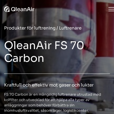
Hoppa till innehåll
O
Produkter för luftrening
/
Luftrenare
QleanAir FS 70
Carbon
Kraftfull och effektiv mot gaser och lukter
FS 70 Carbon är en mångsidig luftrenare utrustad med
kolfilter och utvecklad för att hjälpa alla typer av
anläggningar som behöver förbättra sin
inomhusluftkvalitet, såsom lager, logistikcenter,