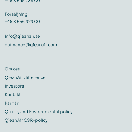
+46 8 545 788 00
Försäljning:
+46 8 556 979 00
info@qleanair.se
qafinance@qleanair.com
Om oss
QleanAir difference
Investors
Kontakt
Karriär
Quality and Environmental policy
QleanAir CSR-policy