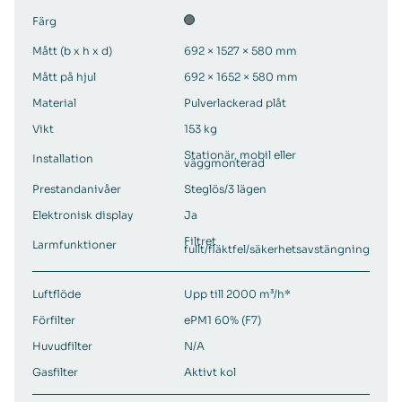
Färg
Mått (b x h x d)
692 × 1527 × 580 mm
Mått på hjul
692 × 1652 × 580 mm
Material
Pulverlackerad plåt
Vikt
153 kg
Stationär, mobil eller
Installation
väggmonterad
Prestandanivåer
Steglös/3 lägen
Elektronisk display
Ja
Filtret
Larmfunktioner
fullt/fläktfel/säkerhetsavstängning
Luftflöde
Upp till 2000 m³/h*
Förfilter
ePM1 60% (F7)
Huvudfilter
N/A
Gasfilter
Aktivt kol