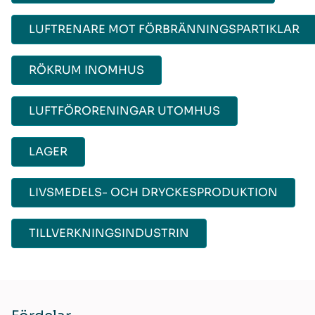
LUFTRENARE MOT FÖRBRÄNNINGSPARTIKLAR
RÖKRUM INOMHUS
LUFTFÖRORENINGAR UTOMHUS
LAGER
LIVSMEDELS- OCH DRYCKESPRODUKTION
TILLVERKNINGSINDUSTRIN