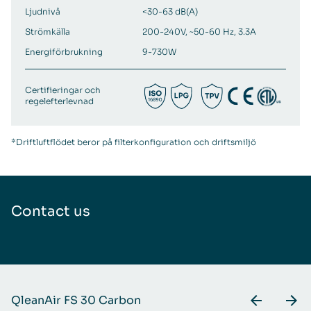
Ljudnivå
<30-63 dB(A)
Strömkälla
200-240V, ~50-60 Hz, 3.3A
Energiförbrukning
9-730W
Certifieringar och
regelefterlevnad
*Driftluftflödet beror på filterkonfiguration och driftsmiljö
Contact us
QleanAir FS 30 Carbon
Q