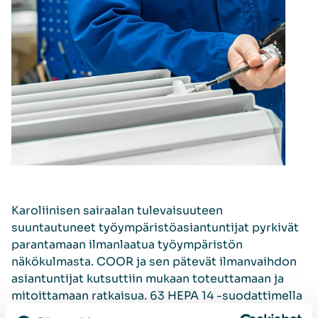
Karoliinisen sairaalan tulevaisuuteen
suuntautuneet työympäristöasiantuntijat pyrkivät
parantamaan ilmanlaatua työympäristön
näkökulmasta. COOR ja sen pätevät ilmanvaihdon
asiantuntijat kutsuttiin mukaan toteuttamaan ja
mitoittamaan ratkaisua. 63 HEPA 14 -suodattimella
varustettua
FS 70
-yksikköä tilattiin ja toimitettiin