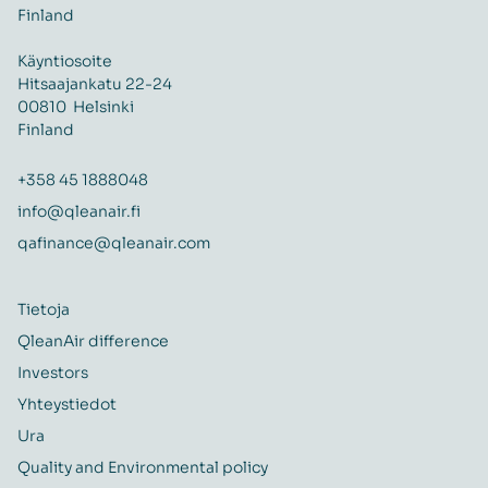
Finland
Käyntiosoite
Hitsaajankatu 22-24
00810 Helsinki
Finland
+358 45 1888048
info@qleanair.fi
qafinance@qleanair.com
Tietoja
QleanAir difference
Investors
Yhteystiedot
Ura
Quality and Environmental policy