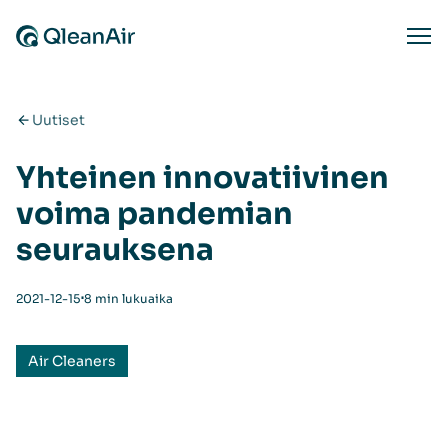
Siirry sisältöön
Ope
Uutiset
Yhteinen innovatiivinen
voima pandemian
seurauksena
⋅
2021-12-15
8 min lukuaika
Air Cleaners