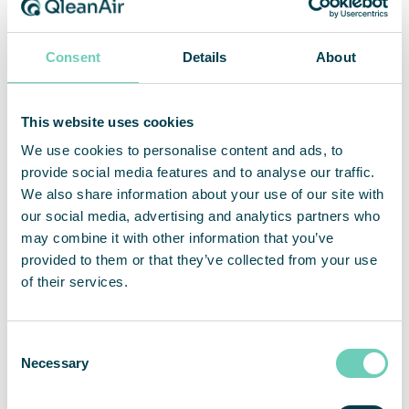
lyhyessä ajassa. Vaikutuksen seuraamiseksi tehtiin
mittauksia ennen asennusta, sen aikana ja sen
Consent
Details
About
jälkeen. Mittausten välissä Bo ja ilmanvaihdon
asiantuntijat keskustelivat ihanteellisesta
ilmanpuhdistimesta terveydenhuoltoympäristöön.
This website uses cookies
FS 70 HEPA
-laitteen lisäksi he halusivat
pienemmän vaihtoehdon, joka soveltuisi paremmin
We use cookies to personalise content and ads, to
pienempiin tiloihin.
provide social media features and to analyse our traffic.
We also share information about your use of our site with
our social media, advertising and analytics partners who
may combine it with other information that you’ve
”Me opimme samalla, kun kehitämme tuotetta.
provided to them or that they’ve collected from your use
Vuosi sitten emme toimineet
of their services.
terveydenhuollon alalla, ja nyt olemme
eturintamassa auttamassa
terveydenhuoltolaitoksia. Olemme mukana
kriisissä ja voimme antaa panoksemme
Consent
samalla kun kehitämme uusia tuotteita, jotka
Necessary
Selection
mahdollistavat uuden ja kiinnostavan
liiketoiminnan.”