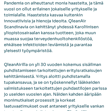
Pandemia on aiheuttanut monia haasteita, ja tämä
vuosi on ollut erilainen jokaiselle yritykselle ja
toimialalle. Haasteista kasvaa kuitenkin
innovatiivisia ja hienoja ideoita. QleanAir
Scandinavia on kehittänyt yhdessä Karoliinisen
yliopistosairaalan kanssa tuotteen, joka muun
muassa suojaa terveydenhuoltohenkilöstöä,
ehkäisee infektioiden leviämistä ja parantaa
yleisesti työympäristöä.
QleanAirilla on yli 30 vuoden kokemus sisäilman
puhdistamiseen tarkoitettujen erityisratkaisujen
kehittämisestä. Yritys aloitti puhdistamalla
tupakansavua, ja se on työskennellyt lääkkeiden
valmistukseen tarkoitettujen puhdastilojen parissa
jo useiden vuosien ajan. Näiden kahden ääripään
monimutkaiset prosessit ja korkeat
laatuvaatimukset ovat antaneet yritykselle vankan