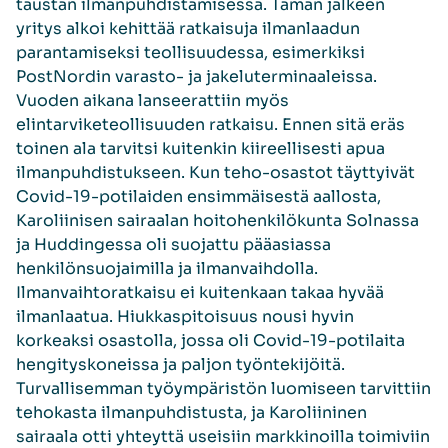
taustan ilmanpuhdistamisessa. Tämän jälkeen
yritys alkoi kehittää ratkaisuja ilmanlaadun
parantamiseksi teollisuudessa, esimerkiksi
PostNordin varasto- ja jakeluterminaaleissa.
Vuoden aikana lanseerattiin myös
elintarviketeollisuuden ratkaisu. Ennen sitä eräs
toinen ala tarvitsi kuitenkin kiireellisesti apua
ilmanpuhdistukseen. Kun teho-osastot täyttyivät
Covid-19-potilaiden ensimmäisestä aallosta,
Karoliinisen sairaalan hoitohenkilökunta Solnassa
ja Huddingessa oli suojattu pääasiassa
henkilönsuojaimilla ja ilmanvaihdolla.
Ilmanvaihtoratkaisu ei kuitenkaan takaa hyvää
ilmanlaatua. Hiukkaspitoisuus nousi hyvin
korkeaksi osastolla, jossa oli Covid-19-potilaita
hengityskoneissa ja paljon työntekijöitä.
Turvallisemman työympäristön luomiseen tarvittiin
tehokasta ilmanpuhdistusta, ja Karoliininen
sairaala otti yhteyttä useisiin markkinoilla toimiviin