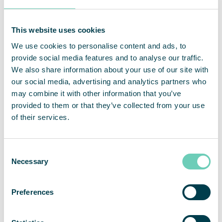
premier plan et chaque continent possède son
propre approvisionnement de produits. Bo Dolk-
Petersson développe ensuite le produit avec les
This website uses cookies
concepteurs de produits, élaborant des plans et
We use cookies to personalise content and ads, to
construisant des prototypes de machines en
provide social media features and to analyse our traffic.
laboratoire. Son réseau de fournisseurs, qui les
We also share information about your use of our site with
accompagne tout au long du processus, contribue
our social media, advertising and analytics partners who
à des délais courts dans le développement des
may combine it with other information that you’ve
produits, dont l’évolutivité est également rapide.
provided to them or that they’ve collected from your use
of their services.
Consent
« Les apprentissages partagés que nous
Necessary
Selection
avons obtenus avec le système de santé
sont révolutionnaires. Exiger de l’air pur
deviendra une évidence d’ici quelques
Preferences
années ; ceci sera aussi important que de
disposer de l’eau propre. »