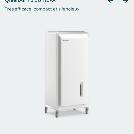
QleanAir FS 30 HEPA
Q
Très efficace, compact et silencieux
Le
m