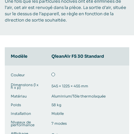
Une fois que les particules nocives ont été éliminées de
l’air, cet air est renvoyé dans la pièce. La sortie d’air, située
sur le dessus de l’appareil, se règle en fonction de la
direction de sortie souhaitée.
Modèle
QleanAir FS 30 Standard
Couleur
Dimensions (l x
545 × 1225 × 455 mm
h x p)
Matériau
Aluminium/Tôle thermolaquée
Poids
58 kg
Installation
Mobile
Niveaux de
7 modes
performance
Affichage