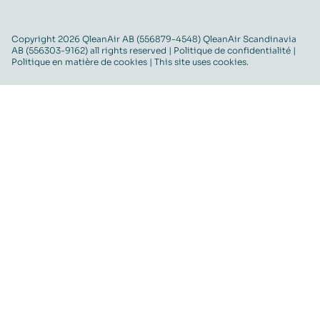
Copyright 2026 QleanAir AB (556879-4548) QleanAir Scandinavia
AB (556303-9162) all rights reserved |
Politique de confidentialité
|
Politique en matière de cookies
| This site uses cookies.