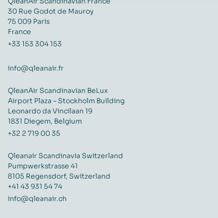
QleanAir Scandinavian France
30 Rue Godot de Mauroy
75 009 Paris
France
+33 153 304 153
info@qleanair.fr
QleanAir Scandinavian BeLux
Airport Plaza – Stockholm Building
Leonardo da Vincilaan 19
1831 Diegem, Belgium
+32 2 719 00 35
Qleanair Scandinavia Switzerland
Pumpwerkstrasse 41
8105 Regensdorf, Switzerland
+41 43 931 54 74
info@qleanair.ch