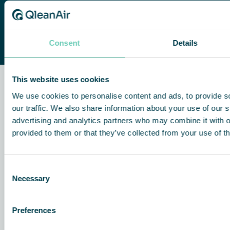
Contact us
Consent
Details
This website uses cookies
QleanAir FS 30 HEPA
Q
We use cookies to personalise content and ads, to provide s
Très efficace, compact et silencieux
Un
our traffic. We also share information about your use of our s
po
advertising and analytics partners who may combine it with o
provided to them or that they’ve collected from your use of th
Consent
Necessary
Selection
Preferences