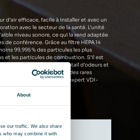
d’air efficace, facile à installer et avec un
ation avec le secteur de la santé. L’unité
 faible niveau sonore, ce qui la rend adaptée
es de conférence. Grâce au filtre HEPA 14
 moins 99,995 % des particules les plus
rus et les particules de combustion. S’il est
lement éliminer un large éventail d’odeurs et
 35 High Flow HEPA est l’un des rares
a nouvelle recommandation d’expert VDI-
s.
About
se our traffic. We also share
ers who may combine it with