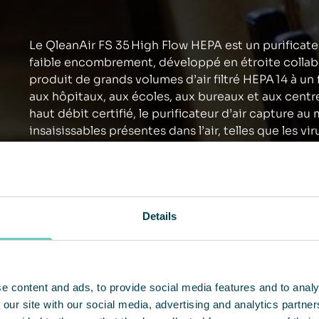
Le QleanAir FS 35 High Flow HEPA est un purificateur 
faible encombrement, développé en étroite collabor
produit de grands volumes d’air filtré HEPA 14 à un
aux hôpitaux, aux écoles, aux bureaux et aux centr
haut débit certifié, le purificateur d’air capture au
insaisissables présentes dans l’air, telles que les vi
équipé d’un filtre à gaz en option, l’unité peut éga
de gaz courants de l’environnement intérieur. Le FS
purificateurs d’air du marché à être conforme à l
EE 4300-14 d’Association des Ingénieurs allemand
Details
e content and ads, to provide social media features and to analy
 our site with our social media, advertising and analytics partn