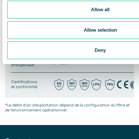
Débit d’air
Jusqu’à 2 000 m³/h*
Allow all
Préfiltre
ePM1 60 % (F7)
Filtre principal
HEPA 14
Allow selection
Niveau sonore
< 30 – 63 dB(A)
Deny
Alimentation
200 – 240 V, ~ 50 – 60 Hz, 3,3 A
électrique
Consommation
9-730W
énergétique
Certifications
et conformité
*Le débit d’air d’exploitation dépend de la configuration du filtre et
de l’environnement opérationnel