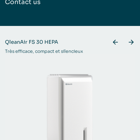
Contact us
QleanAir FS 30 HEPA
Q
Très efficace, compact et silencieux
Po
l’