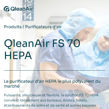
Aller au contenu
Produits
/
Purificateurs d’air
QleanAir FS 70
HEPA
Le purificateur d’air HEPA le plus polyvalent du
marché
Puissante, silencieuse et flexible, la solution FS 70 HEPA
convient idéalement aux bureaux, écoles, hôtels,
établissements de soins et de santé et autres espaces