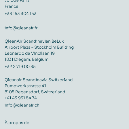
75 009 Paris
France
+33 153 304 153
info@qleanair.fr
QleanAir Scandinavian BeLux
Airport Plaza – Stockholm Building
Leonardo da Vincilaan 19
1831 Diegem, Belgium
+32 2 719 00 35
Qleanair Scandinavia Switzerland
Pumpwerkstrasse 41
8105 Regensdorf, Switzerland
+41 43 931 54 74
info@qleanair.ch
À propos de