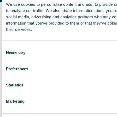
We use cookies to personalise content and ads, to provide s
to analyse our traffic. We also share information about your u
social media, advertising and analytics partners who may com
Modèle
QleanAir FS 70 HEPA
information that you’ve provided to them or that they’ve coll
their services.
Couleur
Dimensions (l x
692 × 1527 × 580 mm
Consent
h x p)
Necessary
Selection
Dimensions sur
692 × 1652 × 580 mm
roues
Matériau
Tôle revêtement poudré
Preferences
Poids
124 kg
Installation
Fixe, mobile ou murale
Statistics
Niveaux de
Intégré/3 positions
performance
Affichage
Oui
électronique
Marketing
Fonctions
Filtre plein/panne de ventilateur/arrêt de
d’alarme
sécurité