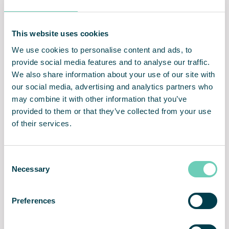
d’une solution peu encombrante qui réponde aux
réglementations strictes en matière d’incendie et de
sécurité.
This website uses cookies
We use cookies to personalise content and ads, to
provide social media features and to analyse our traffic.
We also share information about your use of our site with
Air intérieur ​sûr et sain
Classé A2 – matériaux
our social media, advertising and analytics partners who
ignifuges​
may combine it with other information that you’ve
provided to them or that they’ve collected from your use
of their services.
Verre de sécurité feuilleté
Installation et utilisation
Consent
robuste
faciles
Necessary
Selection
Preferences
Système de traitement des
Lifetime Performance