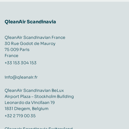
QleanAir Scandinavia
QleanAir Scandinavian France
30 Rue Godot de Mauroy
75 009 Paris
France
+33 153 304 153
info@qleanair.fr
QleanAir Scandinavian BeLux
Airport Plaza – Stockholm Building
Leonardo da Vincilaan 19
1831 Diegem, Belgium
+32 2 719 00 35
Qleanair Scandinavia Switzerland