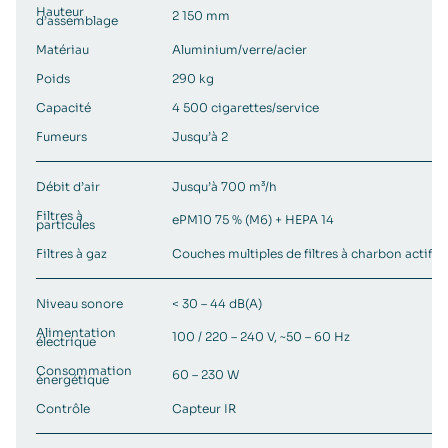
Hauteur
2 150 mm
d’assemblage
Matériau
Aluminium/verre/acier
Poids
290 kg
Capacité
4 500 cigarettes/service
Fumeurs
Jusqu’à 2
Débit d’air
Jusqu’à 700 m³/h
Filtres à
ePM10 75 % (M6) + HEPA 14
particules
Filtres à gaz
Couches multiples de filtres à charbon actif
Niveau sonore
< 30 – 44 dB(A)
Alimentation
100 / 220 – 240 V, ~50 – 60 Hz
électrique
Consommation
60 – 230 W
énergétique
Contrôle
Capteur IR