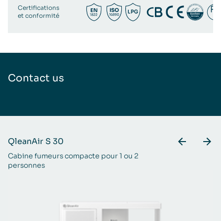
Certifications
et conformité
Contact us
QleanAir S 30
Q
Cabine fumeurs compacte pour 1 ou 2
Co
personnes
av
sé