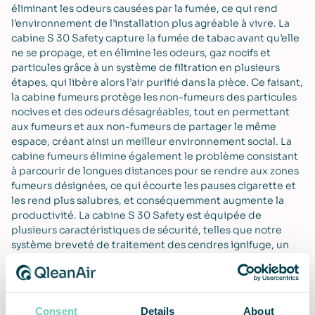
éliminant les odeurs causées par la fumée, ce qui rend
l’environnement de l’installation plus agréable à vivre. La
cabine S 30 Safety capture la fumée de tabac avant qu’elle
ne se propage, et en élimine les odeurs, gaz nocifs et
particules grâce à un système de filtration en plusieurs
étapes, qui libère alors l’air purifié dans la pièce. Ce faisant,
la cabine fumeurs protège les non-fumeurs des particules
nocives et des odeurs désagréables, tout en permettant
aux fumeurs et aux non-fumeurs de partager le même
espace, créant ainsi un meilleur environnement social. La
cabine fumeurs élimine également le problème consistant
à parcourir de longues distances pour se rendre aux zones
fumeurs désignées, ce qui écourte les pauses cigarette et
les rend plus salubres, et conséquemment augmente la
productivité. La cabine S 30 Safety est équipée de
plusieurs caractéristiques de sécurité, telles que notre
système breveté de traitement des cendres ignifuge, un
filet de sécurité intégré au panneau du toit, un filet
couvrant les sorties d’air et un support sécurisé pour les
briquets. C’est la solution idéale pour toute installation aux
prises avec des défis liés au tabagisme et ayant besoin
Consent
Details
About