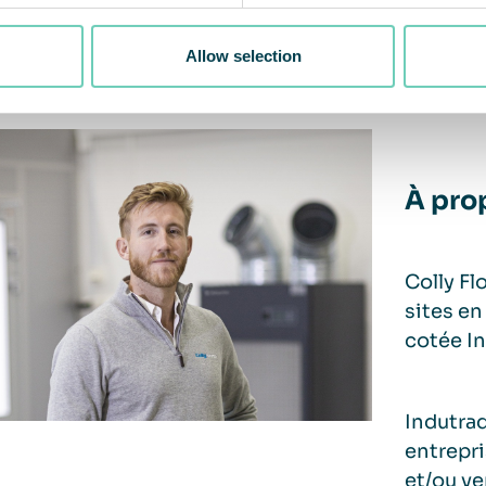
ante. Le marché est extrêmement peu saturé en pr
ut Max Malm.
Allow selection
À pro
Colly Fl
sites en
cotée I
Indutra
entrepri
et/ou ve