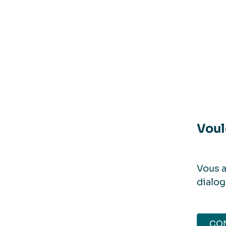
Voul
Vous a
dialog
CO