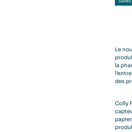
Salles
Le nou
produi
la pha
l’entr
des pr
Colly 
capteu
papier
produi