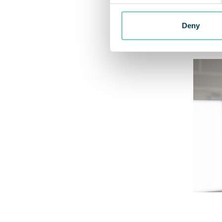
croiss
concl
Deny