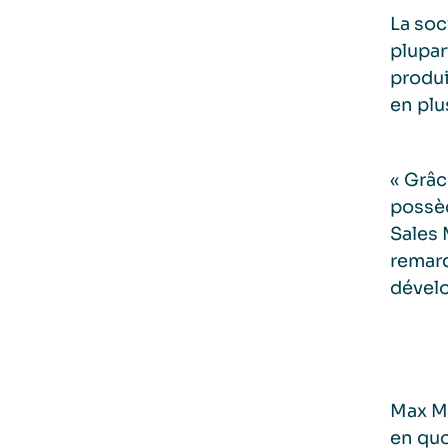
La soc
plupar
produi
en plu
« Grâc
possèd
Sales 
remarq
dévelo
Max Ma
en quo