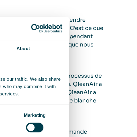
 donné la possibilité d’étendre
ire », explique Max Malm. C’est ce que
à utiliser la salle blanche pendant
ecter le calendrier serré que nous
About
aboration tout au long du processus de
se our traffic. We also share
cation de la salle blanche. QleanAir a
ers who may combine it with
ons de travail. En outre, QleanAir a
 services.
cés à l’extérieur de la salle blanche
Marketing
acité en fonction de la demande