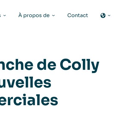
s
À propos de
Contact
anche de Colly
uvelles
rciales