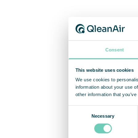
« Qlea
rapide
nous v
l’expa
Consent
avions
This website uses cookies
Colly 
We use cookies to personalis
concep
information about your use of
égalem
other information that you’ve
fourni
Consent
pour a
Necessary
Selection
« La p