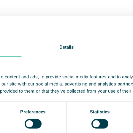
nAir construit de manière modulaire, ce qui nous a
ment et facilement notre salle blanche si nécessa
enons de faire. En outre, nous avons pu continuer 
nsion. QleanAir a également été en mesure de resp
Details
. »
Flowtech et QleanAir ont travaillé en étroite coll
e content and ads, to provide social media features and to analy
tion, de construction, de validation et de classifi
 our site with our social media, advertising and analytics partn
ent participé à la rédaction de certaines instructi
 provided to them or that they’ve collected from your use of their
 des purificateurs d’air autoportants qui ont été pla
méliorer encore ses performances.
Preferences
Statistics
rochaine étape pour nous sera d’augmenter la cap