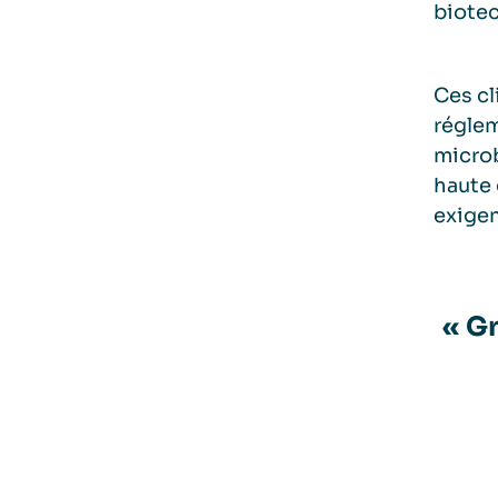
biotec
Ces cl
réglem
microb
haute 
exigen
« Gr