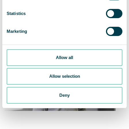
eine extreme Nachfrage nach Produkten, die in
Reinräumen hergestellt werden“, schließt Max
Statistics
Malm.
Marketing
Allow all
Allow selection
Deny