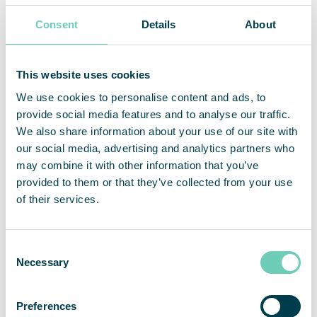
schnell und einfach erweitern“, sagt Max Malm.
Consent
Details
About
„Das haben wir soeben getan. Ein weiteres Plus:
Wir konnten den Reinraum während der
Erweiterung weiter nutzen. Und QleanAir war auch
This website uses cookies
in der Lage, unseren engen Zeitplan einzuhalten.“
We use cookies to personalise content and ads, to
provide social media features and to analyse our traffic.
Colly Flowtech und QleanAir arbeiteten während
We also share information about your use of our site with
der gesamten Planung, Errichtung, Validierung und
our social media, advertising and analytics partners who
Klassifizierung des Reinraums eng zusammen.
may combine it with other information that you’ve
QleanAir wirkte auch an der Erstellung bestimmter
provided to them or that they’ve collected from your use
Arbeitsanweisungen mit. Darüber hinaus lieferte
of their services.
QleanAir auch freistehende Luftreiniger, die zur
weiteren Leistungsverbesserung vor dem
Reinraum aufgestellt wurden.
Consent
Necessary
Selection
„Der nächste Schritt für uns wird darin liegen, die
Kapazitäten entsprechend der wachsenden
Preferences
Nachfrage zu erhöhen. Auf dem Markt herrscht