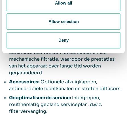
voorkomen dat organisch materiaal zich
Allow all
ophoopt. Ze zijn ook bestand tegen veroudering
door ontsmettingsmiddelen en
Allow selection
reinigingsmiddelen. Materialen voldoen aan
EC1935/2004 – goedgekeurd voor contact met
voedsel en drinkwater.
Deny
Constante luchtstroomregeling:
Zorgt voor een
constante luchtstroom in combinatie met
mechanische filtratie, waardoor de prestaties
van het apparaat over lange tijd worden
gegarandeerd.
Accessoires:
Optionele afzuigkappen,
antimicrobiële luchtkanalen en stoffen diffusors.
Geoptimaliseerde service:
Inbegrepen,
routinematig gepland serviceplan, d.w.z.
filtervervanging.