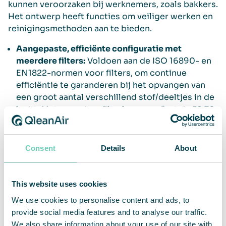
kunnen veroorzaken bij werknemers, zoals bakkers.
Het ontwerp heeft functies om veiliger werken en
reinigingsmethoden aan te bieden.
Aangepaste, efficiënte configuratie met
meerdere filters:
Voldoen aan de ISO 16890- en
EN1822-normen voor filters, om continue
efficiëntie te garanderen bij het opvangen van
een groot aantal verschillend stof/deeltjes in de
lucht. Met meerdere filterlagen creëert de FS 70
FG een vangnet mocht zich een ongeluk
voordoen als het eerste filter dat de AHU
(luchtbehandelingsunit) binnenkomt beschadigd
Consent
Details
About
raakt.
Hygiënisch ontworpen:
Alle oppervlakken zijn
This website uses cookies
glad en gemaakt van niet-poreuze materialen om
gemakkelijk schoon te maken. De spleten zijn
We use cookies to personalise content and ads, to
geminimaliseerd om ruimtes te vermijden waar
provide social media features and to analyse our traffic.
deeltjes en verontreinigingen zich kunnen
We also share information about your use of our site with