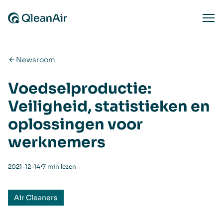
Ga naar de inhoud
Ope
Newsroom
Voedselproductie:
Veiligheid, statistieken en
oplossingen voor
werknemers
⋅
2021-12-14
7 min lezen
Air Cleaners