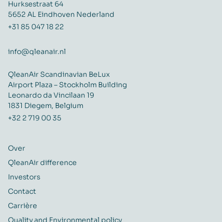
Hurksestraat 64
5652 AL Eindhoven Nederland
+31 85 047 18 22
info@qleanair.nl
QleanAir Scandinavian BeLux
Airport Plaza – Stockholm Building
Leonardo da Vincilaan 19
1831 Diegem, Belgium
+32 2 719 00 35
Over
QleanAir difference
Investors
Contact
Carrière
Quality and Environmental policy