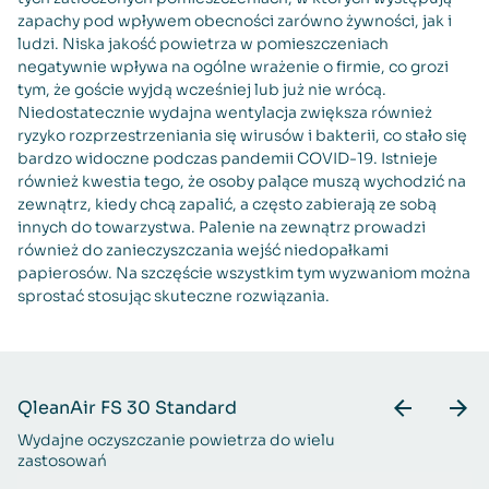
zapachy pod wpływem obecności zarówno żywności, jak i
ludzi. Niska jakość powietrza w pomieszczeniach
negatywnie wpływa na ogólne wrażenie o firmie, co grozi
tym, że goście wyjdą wcześniej lub już nie wrócą.
Niedostatecznie wydajna wentylacja zwiększa również
ryzyko rozprzestrzeniania się wirusów i bakterii, co stało się
bardzo widoczne podczas pandemii COVID-19. Istnieje
również kwestia tego, że osoby palące muszą wychodzić na
zewnątrz, kiedy chcą zapalić, a często zabierają ze sobą
innych do towarzystwa. Palenie na zewnątrz prowadzi
również do zanieczyszczania wejść niedopałkami
papierosów. Na szczęście wszystkim tym wyzwaniom można
sprostać stosując skuteczne rozwiązania.
QleanAir FS 30 Standard
Q
Wydajne oczyszczanie powietrza do wielu
Wy
zastosowań
pa