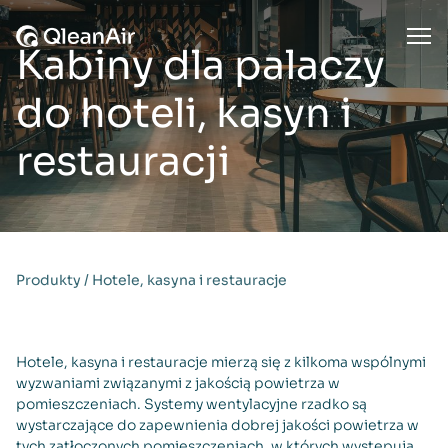
Przejdź do treści
Ope
Kabiny dla palaczy
do hoteli, kasyn i
restauracji
Produkty
/
Hotele, kasyna i restauracje
Hotele, kasyna i restauracje mierzą się z kilkoma wspólnymi
wyzwaniami związanymi z jakością powietrza w
pomieszczeniach. Systemy wentylacyjne rzadko są
wystarczające do zapewnienia dobrej jakości powietrza w
tych zatłoczonych pomieszczeniach, w których występują