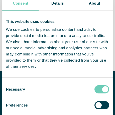
Consent
Details
About
Czystsze i bezpieczniejsze
Bardziej wydajny personel
środowisko
This website uses cookies
We use cookies to personalise content and ads, to
provide social media features and to analyse our traffic.
We also share information about your use of our site with
our social media, advertising and analytics partners who
Wyższe przychody – więcej
Bezproblemowa
czasu na wydawanie
eksploatacja rozwiązanie
may combine it with other information that you’ve
pieniędzy
dostarczane jako usługa
provided to them or that they’ve collected from your use
of their services.
Potrzebujesz
Consent
pomocy w
Necessary
Selection
poprawie jakości
powietrza w
SKONTAKTUJ SIĘ Z NAMI
pomieszczeniach?
Preferences