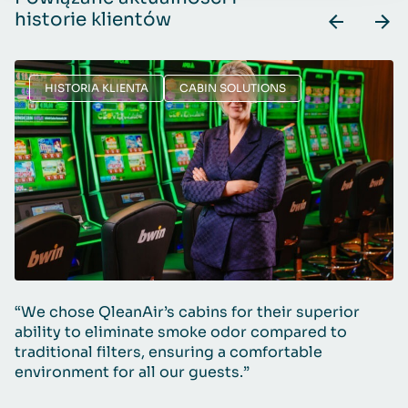
historie klientów
HISTORIA KLIENTA
CABIN SOLUTIONS
“We chose QleanAir’s cabins for their superior
C
ability to eliminate smoke odor compared to
traditional filters, ensuring a comfortable
environment for all our guests.”