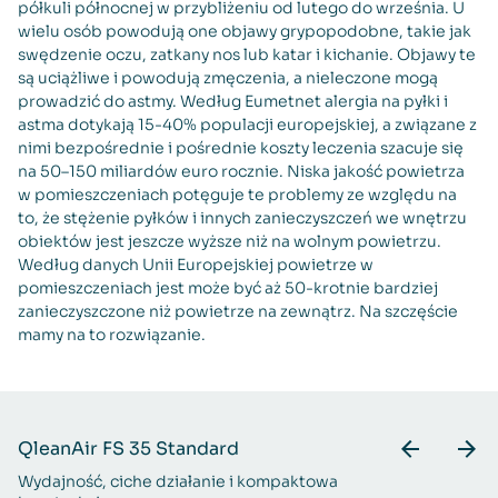
półkuli północnej w przybliżeniu od lutego do września. U
wielu osób powodują one objawy grypopodobne, takie jak
swędzenie oczu, zatkany nos lub katar i kichanie. Objawy te
są uciążliwe i powodują zmęczenia, a nieleczone mogą
prowadzić do astmy. Według Eumetnet alergia na pyłki i
astma dotykają 15-40% populacji europejskiej, a związane z
nimi bezpośrednie i pośrednie koszty leczenia szacuje się
na 50–150 miliardów euro rocznie. Niska jakość powietrza
w pomieszczeniach potęguje te problemy ze względu na
to, że stężenie pyłków i innych zanieczyszczeń we wnętrzu
obiektów jest jeszcze wyższe niż na wolnym powietrzu.
Według danych Unii Europejskiej powietrze w
pomieszczeniach jest może być aż 50-krotnie bardziej
zanieczyszczone niż powietrze na zewnątrz. Na szczęście
mamy na to rozwiązanie.
QleanAir FS 35 Standard
Q
Wydajność, ciche działanie i kompaktowa
Ws