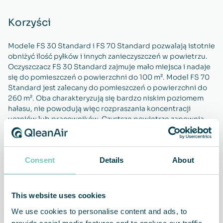
Korzyści
Modele FS 30 Standard i FS 70 Standard pozwalają istotnie
obniżyć ilość pyłków i innych zanieczyszczeń w powietrzu.
Oczyszczacz FS 30 Standard zajmuje mało miejsca i nadaje
się do pomieszczeń o powierzchni do 100 m². Model FS 70
Standard jest zalecany do pomieszczeń o powierzchni do
260 m². Oba charakteryzują się bardzo niskim poziomem
hałasu, nie powodują więc rozpraszania koncentracji
uczniów lub pracowników. Czystsze powietrze zapewnia
szereg korzyści. Ograniczony zostaje poziom absencji, a
stan zdrowia i produktywność ulegają istotnej poprawie,
zarówno w perspektywie krótko, jak i długofalowej
Consent
Details
About
Pomieszczenia będą bardziej komfortowe, czyste i
atrakcyjne.
This website uses cookies
We use cookies to personalise content and ads, to