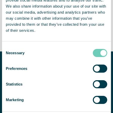
provide social media features and to analyse our traffic.
Mniej pyłków w powietrzu
Zdrowsi, bardziej wydajni
We also share information about your use of our site with
pracownicy
our social media, advertising and analytics partners who
may combine it with other information that you’ve
provided to them or that they’ve collected from your use
of their services.
Mniej absencji
Atrakcyjne miejsce pracy
Consent
Necessary
Selection
Potrzebujesz
pomocy w
Preferences
poprawie jakości
powietrza w
SKONTAKTUJ SIĘ Z NAMI
Statistics
pomieszczeniach?
Chętnie pomożemy
znaleźć odpowiednie
Marketing
rozwiązanie.