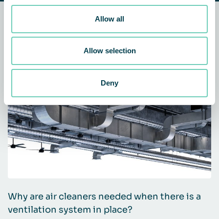
Allow all
Powiązane aktualności i
historie klientów
Allow selection
ARTYKUŁ
AIR CLEANERS
GENERAL
Deny
Why are air cleaners needed when there is a
T
ventilation system in place?