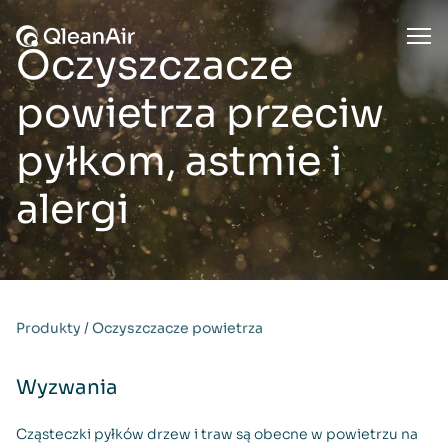
Przejdź do treści
Ope
Oczyszczacze
powietrza przeciw
pyłkom, astmie i
alergi
Produkty
/
Oczyszczacze powietrza
Wyzwania
Cząsteczki pyłków drzew i traw są obecne w powietrzu na