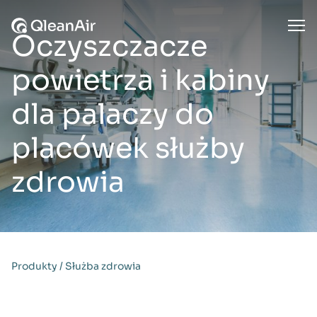
Przejdź do treści
Ope
Oczyszczacze
powietrza i kabiny
dla palaczy do
placówek służby
zdrowia
Produkty
/
Służba zdrowia