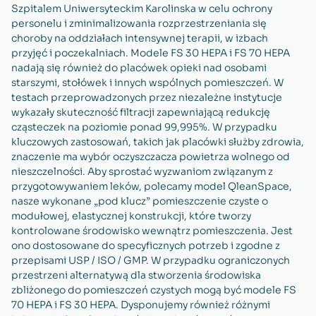
Szpitalem Uniwersyteckim Karolinska w celu ochrony
personelu i zminimalizowania rozprzestrzeniania się
choroby na oddziałach intensywnej terapii, w izbach
przyjęć i poczekalniach. Modele FS 30 HEPA i FS 70 HEPA
nadają się również do placówek opieki nad osobami
starszymi, stołówek i innych wspólnych pomieszczeń. W
testach przeprowadzonych przez niezależne instytucje
wykazały skuteczność filtracji zapewniającą redukcję
cząsteczek na poziomie ponad 99,995%. W przypadku
kluczowych zastosowań, takich jak placówki służby zdrowia,
znaczenie ma wybór oczyszczacza powietrza wolnego od
nieszczelności. Aby sprostać wyzwaniom związanym z
przygotowywaniem leków, polecamy model QleanSpace,
nasze wykonane „pod klucz” pomieszczenie czyste o
modułowej, elastycznej konstrukcji, które tworzy
kontrolowane środowisko wewnątrz pomieszczenia. Jest
ono dostosowane do specyficznych potrzeb i zgodne z
przepisami USP / ISO / GMP. W przypadku ograniczonych
przestrzeni alternatywą dla stworzenia środowiska
zbliżonego do pomieszczeń czystych mogą być modele FS
70 HEPA i FS 30 HEPA. Dysponujemy również różnymi