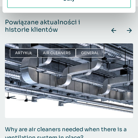
Powiązane aktualności i
historie klientów
ARTYKUŁ
AIR CLEANERS
GENERAL
Why are air cleaners needed when there is a
L
ventilation system in place?
e