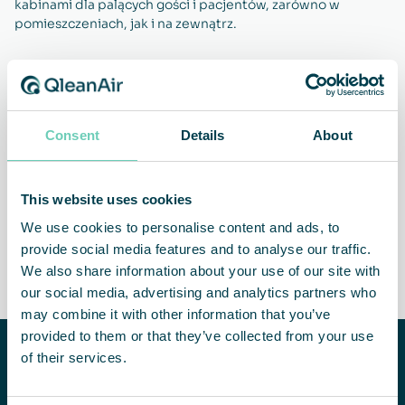
kabinami dla palących gości i pacjentów, zarówno w
pomieszczeniach, jak i na zewnątrz.
Bezpieczniejsze środowisko
Lepsza jakość leków
Consent
Details
About
This website uses cookies
We use cookies to personalise content and ads, to
Bardziej wydajny personel
Bezproblemowa
provide social media features and to analyse our traffic.
eksploatacja, rozwiązanie
We also share information about your use of our site with
dostarczane jako usługa
our social media, advertising and analytics partners who
may combine it with other information that you’ve
provided to them or that they’ve collected from your use
Potrzebujesz
of their services.
pomocy w
poprawie jakości