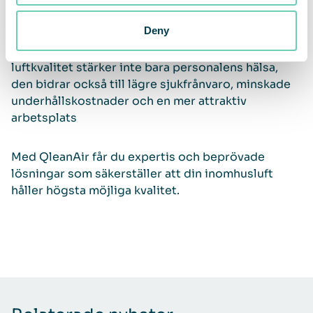
inomhus kan företag inte bara förebygga
hälsoproblem och allergier, utan även skapa
Deny
långsiktiga förutsättningar för ökat välmående,
hållbarhet och produktivitet. En investering i
luftkvalitet stärker inte bara personalens hälsa,
den bidrar också till lägre sjukfrånvaro, minskade
underhållskostnader och en mer attraktiv
arbetsplats
Med QleanAir får du expertis och beprövade
lösningar som säkerställer att din inomhusluft
håller högsta möjliga kvalitet.