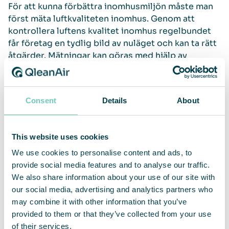
För att kunna förbättra inomhusmiljön måste man
först mäta luftkvaliteten inomhus. Genom att
kontrollera luftens kvalitet inomhus regelbundet
får företag en tydlig bild av nuläget och kan ta rätt
åtgärder. Mätningar kan göras med hjälp av
sensorer, partikelmätning eller luftprov som visar
nivåer av damm, partiklar, allergener eller gaser.
Consent
Details
About
När man känner till vilka faktorer som påverkar
inomhusluftens kvalitet blir det också enklare att
sätta in rätt åtgärder. Vanliga åtgärder är
This website uses cookies
exempelvis justering av ventilation, installation av
We use cookies to personalise content and ads, to
industriella luftrenare
eller förbättrade rutiner för
provide social media features and to analyse our traffic.
städning och underhåll. En kontinuerlig
We also share information about your use of our site with
uppföljning gör att man kan förebygga problem,
our social media, advertising and analytics partners who
minska sjukfrånvaro och skapa en mer hälsosam
may combine it with other information that you’ve
och produktiv arbetsmiljö.
provided to them or that they’ve collected from your use
of their services.