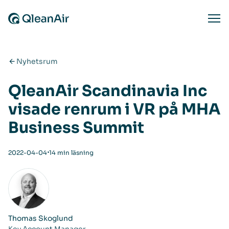
Hoppa till innehåll
Ope
Nyhetsrum
QleanAir Scandinavia Inc
visade renrum i VR på MHA
Business Summit
⋅
2022-04-04
14 min läsning
Thomas Skoglund