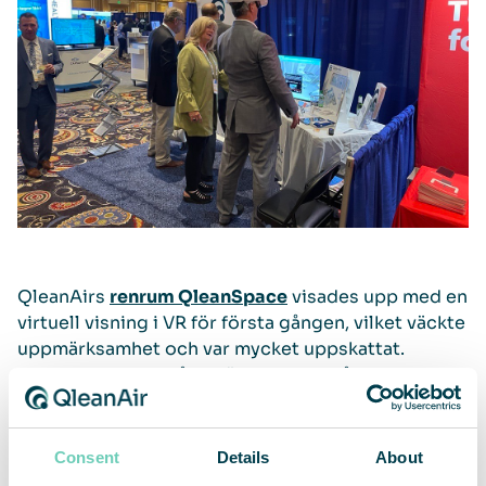
QleanAirs
renrum QleanSpace
visades upp med en
virtuell visning i VR för första gången, vilket väckte
uppmärksamhet och var mycket uppskattat.
QleanAir gav också en förhandstitt på kommande
QleanAir FS 70 i loungen med bra exponering. Den
fristående luftrenaren
QleanAir FS 70 HEPA
kommer att lanseras i USA under våren. Dess
Consent
Details
About
huvudsakliga syfte är att skapa säkra arbetsmiljöer