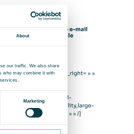
Saisissez votre adresse e-mail
pour télécharger l’article
About
[fusion_form
form_post_id= »1255″
se our traffic. We also share
margin_top= » » margin_right= » »
ers who may combine it with
 services.
margin_bottom= » »
margin_left= » »
hide_on_mobile= »small-
Marketing
visibility,medium-visibility,large-
visibility » class= » » id= » » /]
TÉLÉCHARGER