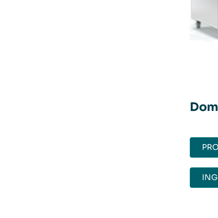
Doma
PRO
ING