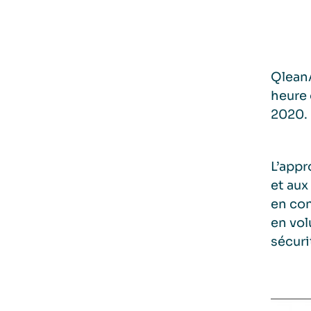
QleanA
heure 
2020.
L’appr
et aux
en con
en volu
sécuri