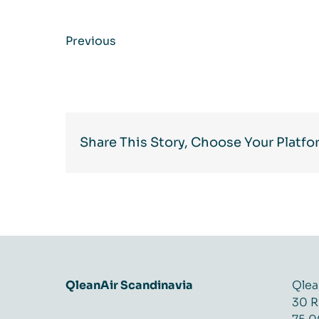
Previous
Share This Story, Choose Your Platfo
QleanAir Scandinavia
Qlea
30 R