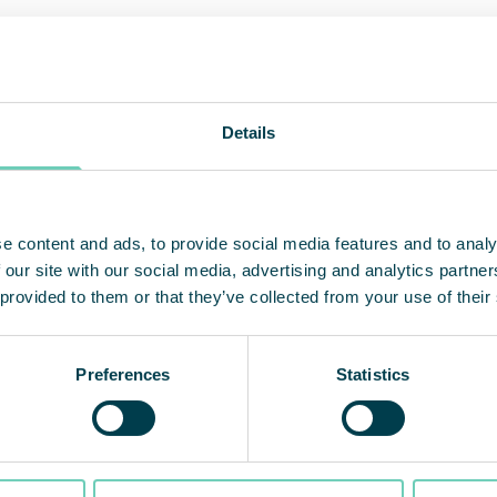
-vous en savoir plus sur la purification de l’air
eur ? Visitez notre page de contact et
Details
ssez votre territoire parmi une liste de bureaux
e monde entier. Vous pouvez également nous
er un e-mail
ici.
e content and ads, to provide social media features and to analy
 our site with our social media, advertising and analytics partn
 provided to them or that they’ve collected from your use of their
Preferences
Statistics