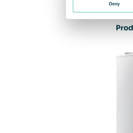
Deny
Prod