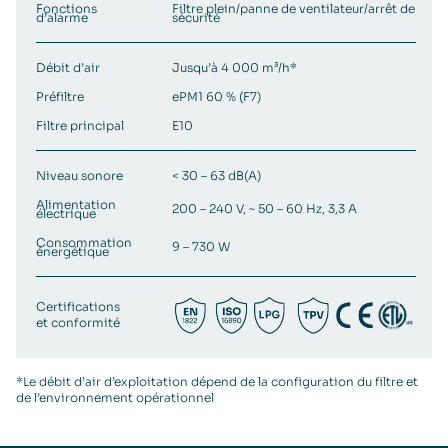
Fonctions
Filtre plein/panne de ventilateur/arrêt de
d’alarme
sécurité
Débit d’air
Jusqu’à 4 000 m³/h*
Préfiltre
ePM1 60 % (F7)
Filtre principal
E10
Niveau sonore
< 30 – 63 dB(A)
Alimentation
200 – 240 V, ~ 50 – 60 Hz, 3,3 A
électrique
Consommation
9 – 730 W
énergétique
Certifications
et conformité
*Le débit d’air d’exploitation dépend de la configuration du filtre et
de l’environnement opérationnel