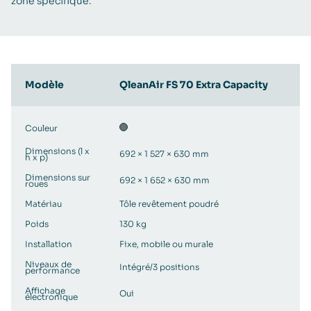
zone spécifique.
Modèle
QleanAir FS 70 Extra Capacity
Couleur
Dimensions (l x
692 × 1 527 × 630 mm
h x p)
Dimensions sur
692 × 1 652 × 630 mm
roues
Matériau
Tôle revêtement poudré
Poids
130 kg
Installation
Fixe, mobile ou murale
Niveaux de
Intégré/3 positions
performance
Affichage
Oui
électronique