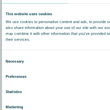
QleanAir Scandinavian France
30 Rue Godot de Mauroy
75 009 Paris
This website uses cookies
France
We use cookies to personalise content and ads, to provide so
+33 153 304 153
also share information about your use of our site with our so
may combine it with other information that you’ve provided to
info@qleanair.fr
their services.
QleanAir Scandinavian BeLux
Airport Plaza – Stockholm Building
Leonardo da Vincilaan 19
Consent
1831 Diegem, Belgium
Necessary
Selection
+32 2 719 00 35
Preferences
Qleanair Scandinavia Switzerland
Pumpwerkstrasse 41
8105 Regensdorf, Switzerland
Statistics
+41 43 931 54 74
info@qleanair.ch
Marketing