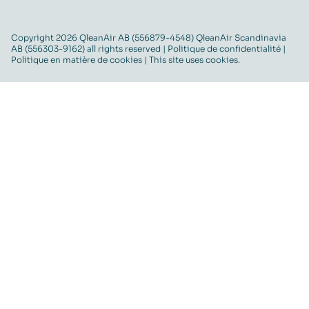
Copyright 2026 QleanAir AB (556879-4548) QleanAir Scandinavia
AB (556303-9162) all rights reserved |
Politique de confidentialité
|
Politique en matière de cookies
| This site uses cookies.