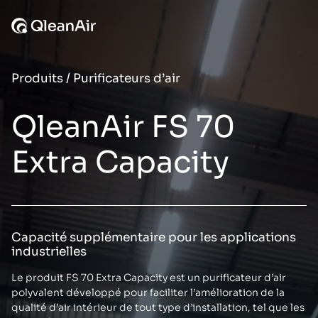
Aller au contenu
Produits
/
Purificateurs d’air
QleanAir FS 70
Extra Capacity
Capacité supplémentaire pour les applications
industrielles
Le produit FS 70 Extra Capacity est un purificateur d’air
polyvalent développé pour faciliter l’amélioration de la
qualité d’air intérieur de tout type d’installation, tel que les