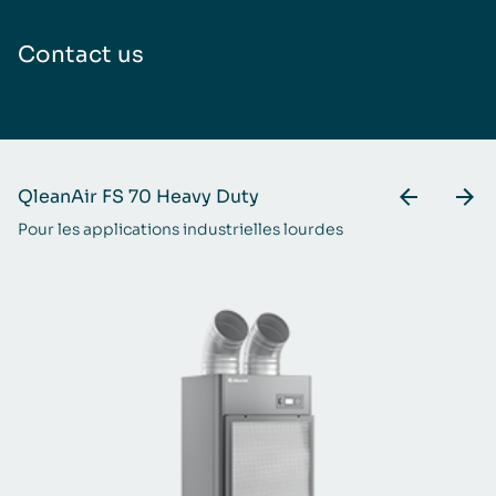
Contact us
QleanAir FS 70 Heavy Duty
Q
Pour les applications industrielles lourdes
Pu
ré