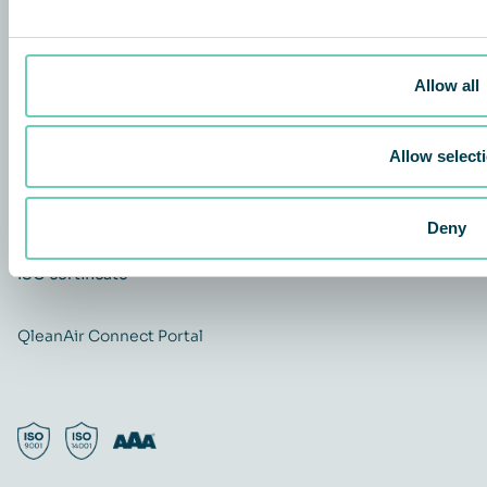
À propos de
QleanAir difference
Allow all
Investors
Contact
Carrière
Allow select
Quality and Environmental policy
QleanAir CSR-policy
Deny
ISO certificate
QleanAir Connect Portal