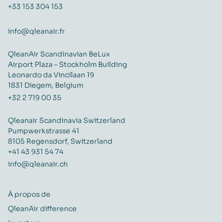
+33 153 304 153
info@qleanair.fr
QleanAir Scandinavian BeLux
Airport Plaza – Stockholm Building
Leonardo da Vincilaan 19
1831 Diegem, Belgium
+32 2 719 00 35
Qleanair Scandinavia Switzerland
Pumpwerkstrasse 41
8105 Regensdorf, Switzerland
+41 43 931 54 74
info@qleanair.ch
À propos de
QleanAir difference