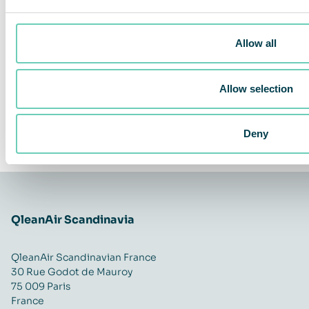
Previous
Next
Allow all
Share This Story, Choose Your Platform!
Allow selection
Facebook
Twitter
LinkedIn
Partager
Deny
QleanAir Scandinavia
QleanAir Scandinavian France
30 Rue Godot de Mauroy
75 009 Paris
France