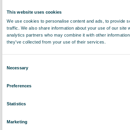
This website uses cookies
We use cookies to personalise content and ads, to provide s
traffic. We also share information about your use of our site 
analytics partners who may combine it with other information 
they’ve collected from your use of their services.
Consent
Necessary
Selection
Preferences
QleanAir FS 70 HEPA
Statistics
Grande capacité pour les gaz et les odeurs
dans un encombrement réduit.
Marketing