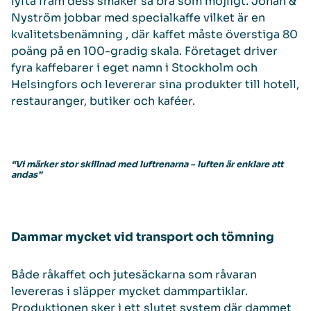
lyfta fram dess smaker så bra som möjligt. Johan &
Nyström jobbar med specialkaffe vilket är en
kvalitetsbenämning , där kaffet måste överstiga 80
poäng på en 100-gradig skala. Företaget driver
fyra kaffebarer i eget namn i Stockholm och
Helsingfors och levererar sina produkter till hotell,
restauranger, butiker och kaféer.
“Vi märker stor skillnad med luftrenarna – luften är enklare att
andas”
Dammar mycket vid transport och tömning
Både råkaffet och jutesäckarna som råvaran
levereras i släpper mycket dammpartiklar.
Produktionen sker i ett slutet system där dammet