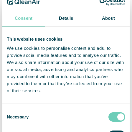
annan yta. Det är i princip plug-and-play och vi har
aldrig upplevt några bekymmer eller fel. Det är en
väldigt enkel och smidig lösning för oss. Vi
Consent
Details
About
behöver inte tänka på någonting”,
avslutar Joakim
Rosengren Ahlund.
This website uses cookies
We use cookies to personalise content and ads, to
provide social media features and to analyse our traffic.
We also share information about your use of our site with
our social media, advertising and analytics partners who
may combine it with other information that you’ve
provided to them or that they’ve collected from your use
of their services.
Consent
Necessary
Selection