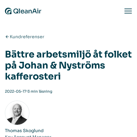
Hoppa till innehåll
Ope
Kundreferenser
Bättre arbetsmiljö åt folket
på Johan & Nyströms
kafferosteri
⋅
2022-05-17
3 min läsning
Thomas Skoglund