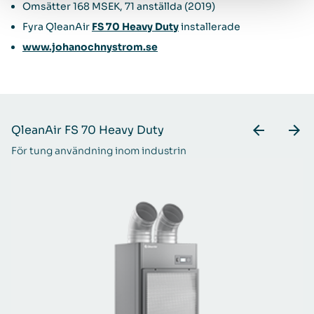
Omsätter 168 MSEK, 71 anställda (2019)
Fyra QleanAir
FS 70 Heavy Duty
installerade
www.johanochnystrom.se
QleanAir FS 70 Heavy Duty
Q
För tung användning inom industrin
Ut
me