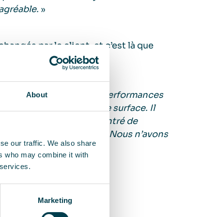
agréable.
»
angés par le client, et c’est là que
de tout l’entretien.
mes très satisfaits des performances
About
nous faut cibler une autre surface. Il
ous n’avons jamais rencontré de
ple et pratique pour nous. Nous n’avons
se our traffic. We also share
gren Ahlund.
ers who may combine it with
 services.
Marketing
s de Johan & Nyström