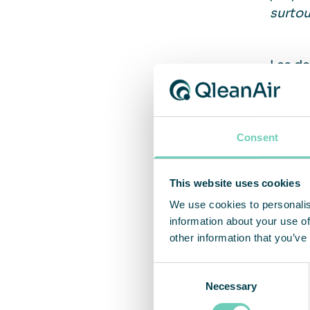
surtou
Les de
s’accu
« Nous
Consent
et du 
s’agit
This website uses cookies
problè
We use cookies to personalis
pas à 
information about your use of
other information that you’ve
Consent
Necessary
Selection