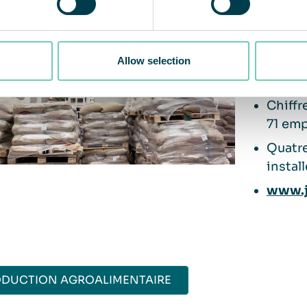
Fondé
Propri
Allow selection
La nou
constr
Chiffr
71 emp
Quatr
instal
www.j
DUCTION AGROALIMENTAIRE