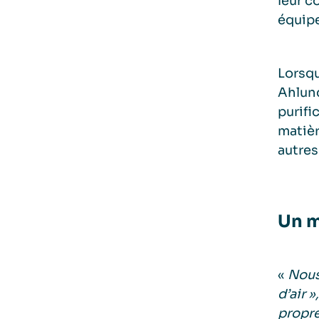
leur c
équip
Lorsqu
Ahlund
purifi
matièr
autres
Un m
«
Nous
d’air »
propre