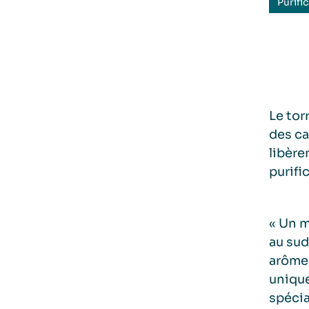
Purifi
Le tor
des ca
libèr
purifi
« Un m
au sud
arômes
unique
spécia