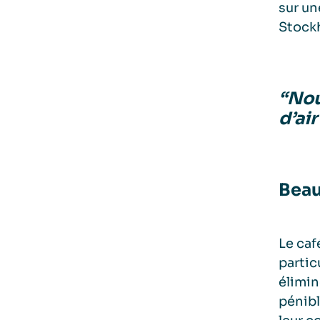
sur un
Stockh
“Nou
d’air
Beau
Le caf
partic
élimin
pénibl