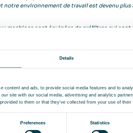
t notre environnement de travail est devenu plus 
ux machines sont équipées de préfiltres qui sont ch
mule énormément de poussière. QleanAir s’occupe 
 avons les machines depuis deux ans et nous som
Details
service. Les unités sont faciles à déplacer lorsqu’il 
 essentiellement d’un système plug-and-play et n
me ou de défaillance. C’est une solution très sim
e content and ads, to provide social media features and to analy
penser à quoi que ce soit »,
conclut Joakim Rosen
 our site with our social media, advertising and analytics partn
 provided to them or that they’ve collected from your use of their
Preferences
Statistics
A propo