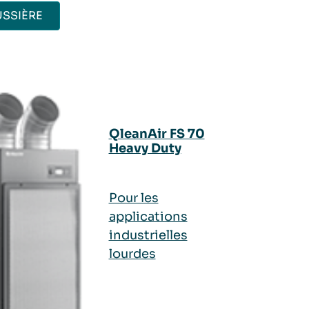
SSIÈRE
QleanAir FS 70
Heavy Duty
Pour les
applications
industrielles
lourdes