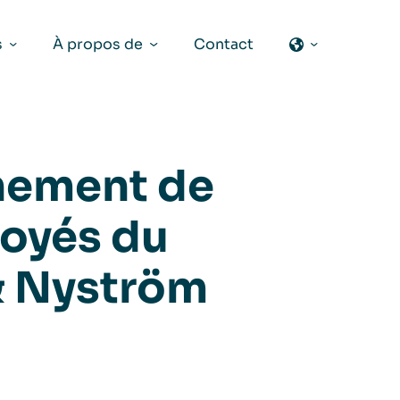
s
À propos de
Contact
nnement de
loyés du
& Nyström