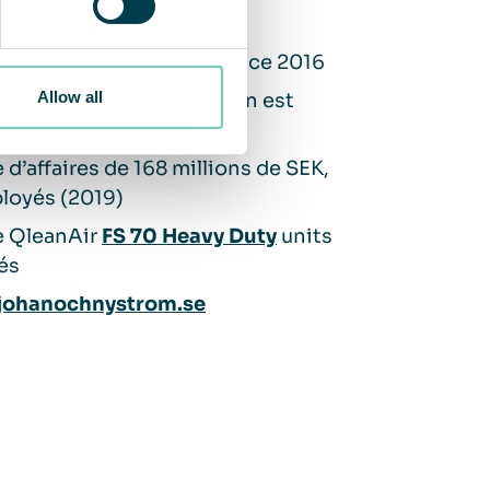
 en 2004
été d’
Espresso House
since 2016
Allow all
velle unité de torréfaction est
uit en 2017
e d’affaires de 168 millions de SEK,
loyés (2019)
e QleanAir
FS 70 Heavy Duty
units
lés
ohanochnystrom.se