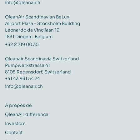
info@qleanair.fr
QleanAir Scandinavian BeLux
Airport Plaza – Stockholm Building
Leonardo da Vincilaan 19
1831 Diegem, Belgium
+32 2 719 00 35
Qleanair Scandinavia Switzerland
Pumpwerkstrasse 41
8105 Regensdorf, Switzerland
+41 43 931 54 74
info@qleanair.ch
À propos de
QleanAir difference
Investors
Contact