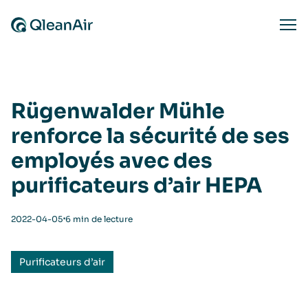
Aller au contenu
Ope
Rügenwalder Mühle
renforce la sécurité de ses
employés avec des
puriﬁcateurs d’air HEPA
⋅
2022-04-05
6 min de lecture
Purificateurs d’air