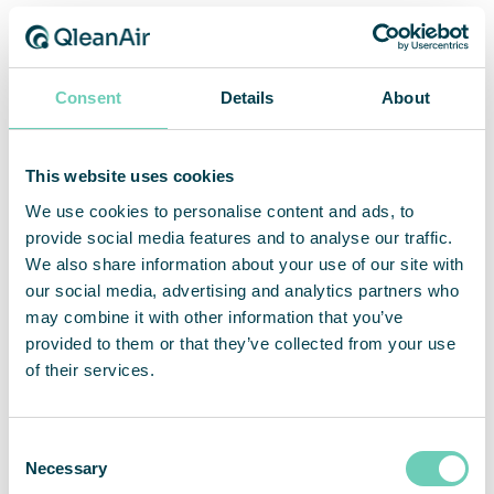
Une protection supplémentaire pour les
employés
Consent
Details
About
“Our employees really appreciate the additional
protection. Purchasing such a large number of
This website uses cookies
devices in a short time to ensure a safe working
environment during a pandemic isn’t something
We use cookies to personalise content and ads, to
that we do on a regular basis. Therefore, we do not
provide social media features and to analyse our traffic.
hesitate in recommending QleanAir as a provider
We also share information about your use of our site with
of air cleaning solutions. Cooperation has been
our social media, advertising and analytics partners who
collaborative and professional from the start,”
may combine it with other information that you’ve
states Mr. Lüers.
provided to them or that they’ve collected from your use
of their services.
« Nous sommes très heureux que Rügenwalder
Mühle fasse conﬁance à nos solutions et
Consent
investisse dans la protection supplémentaire de
Necessary
Selection
ses employés. Nous constatons généralement que