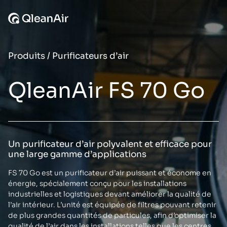
Aller au contenu
Produits
/
Purificateurs d’air
QleanAir FS 70 Go
Un purificateur d’air polyvalent et efficace pour
une large gamme d’applications
FS 70 Go est un purificateur d’air puissant et économe en
énergie, spécialement conçu pour les installations
industrielles et logistiques devant améliorer la qualité de
l’air intérieur. L’unité est équipée de filtres pouvant retenir
de plus grandes quantités de particules, afin d’optimiser la
qualité de l’air dans les installations telles que les centres