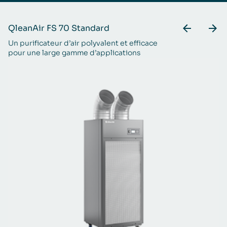
QleanAir FS 70 Standard
Q
Un purificateur d’air polyvalent et efficace
Ca
pour une large gamme d’applications
ap