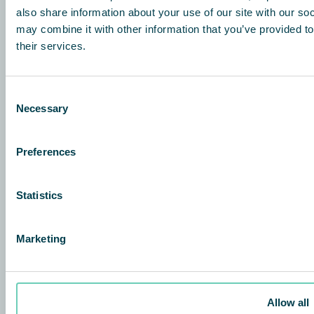
also share information about your use of our site with our so
info@qleanair.fr
may combine it with other information that you’ve provided to
their services.
QleanAir Scandinavian BeLux
Airport Plaza – Stockholm Building
Leonardo da Vincilaan 19
Consent
1831 Diegem, Belgium
Necessary
Selection
+32 2 719 00 35
Preferences
Qleanair Scandinavia Switzerland
Pumpwerkstrasse 41
8105 Regensdorf, Switzerland
Statistics
+41 43 931 54 74
info@qleanair.ch
Marketing
À propos de
QleanAir difference
Investors
Allow all