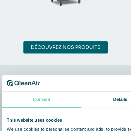
DÉCOUVREZ NOS PRODUITS
QleanAir Scandinavia
Consent
Details
QleanAir Scandinavian France
30 Rue Godot de Mauroy
75 009 Paris
France
This website uses cookies
+33 153 304 153
We use cookies to personalise content and ads, to provide so