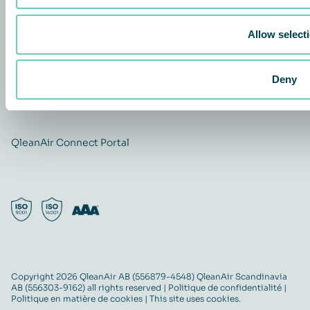
Contact
Carrière
Allow select
Quality and Environmental policy
QleanAir CSR-policy
Deny
ISO certificate
QleanAir Connect Portal
Copyright 2026 QleanAir AB (556879-4548) QleanAir Scandinavia
AB (556303-9162) all rights reserved |
Politique de confidentialité
|
Politique en matière de cookies
| This site uses cookies.