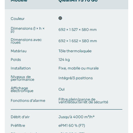
Modèle
QleanAir FS 70 Go
Couleur
Dimensions (l × h ×
692 × 1 527 × 580 mm
p)
Dimensions avec
692 × 1 652 × 580 mm
roues
Matériau
Tôle thermolaquée
Poids
124 kg
Installation
Fixe, mobile ou murale
Niveaux de
Intégré/3 positions
performance
Affichage
Oui
électronique
Filtre plein/panne de
Fonctions d’alarme
ventilateur/arrêt de sécurité
Débit d’air
Jusqu’à 4000 m³/h*
Préfiltre
ePM1 60 % (F7)