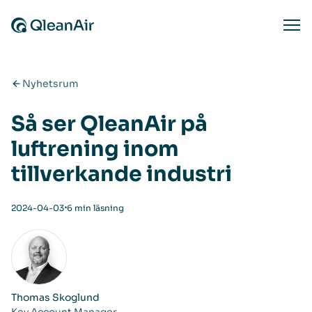
Hoppa till innehåll
Ope
Nyhetsrum
Så ser QleanAir på
luftrening inom
tillverkande industri
⋅
2024-04-03
6 min läsning
Thomas Skoglund