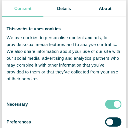
optimal dygnsdrift eller annan monitorering.
Consent
Details
About
Certifieringar och regelefterlevnad
Välj en luftrenare som är certifierad av tredje part
This website uses cookies
för att säkerställa att den uppfyller grundläggande
We use cookies to personalise content and ads, to
krav, men även för att få en uppfattning om dess
provide social media features and to analyse our traffic.
prestanda, effektivitet, energikonsumtion och att
We also share information about your use of our site with
den efterlever särskilda krav som är viktiga för din
our social media, advertising and analytics partners who
verksamhet.
may combine it with other information that you’ve
provided to them or that they’ve collected from your use
Storlek och ljudnivå
of their services.
En luftrenare bör inte vara större än behovet på
anläggningen. Dvs. överväg hur mycket plats den
Consent
tar upp i förhållande till hur stort behov av
Necessary
Selection
reningskapacitet som du behöver. Överväg även
ljudnivån för arbetsmiljöns skull.
Preferences
Service, garanti och installation