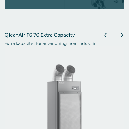
QleanAir FS 70 Extra Capacity
Q
Extra kapacitet för användning inom industrin
Kr
da