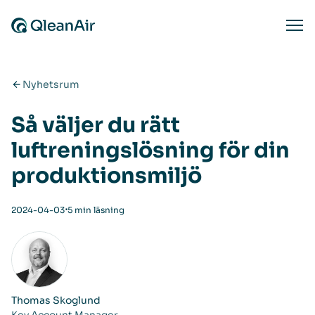
Hoppa till innehåll
Ope
Nyhetsrum
Så väljer du rätt
luftreningslösning för din
produktionsmiljö
⋅
2024-04-03
5 min läsning
Thomas Skoglund