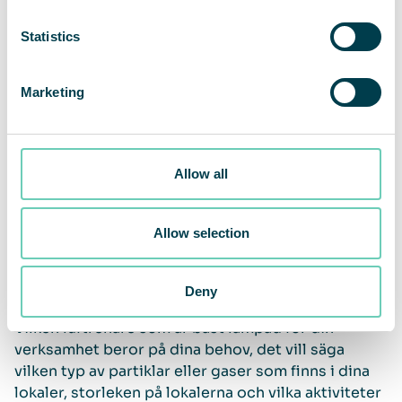
Statistics
Luftrenare kräver regelbundet underhåll och
filterbyten för att hålla optimal prestanda över tid.
Fundera över hur ditt behov av hjälp med
Marketing
installation, service och underhåll ser ut, samt
garantier. Regelbunden övervakning av luftkvalitet,
filterstatus och filterbyten är viktigt för att
minimera driftavbrott och säkerställa en konstant
Allow all
reningskapacitet.
Allow selection
Vilken luftrenare bör man välja?
Deny
Vilken luftrenare som är bäst lämpad för din
verksamhet beror på dina behov, det vill säga
vilken typ av partiklar eller gaser som finns i dina
lokaler, storleken på lokalerna och vilka aktiviteter