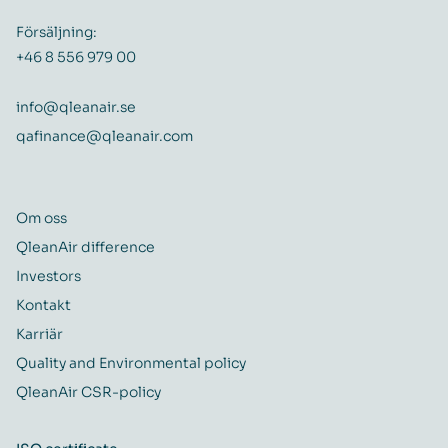
Försäljning:
+46 8 556 979 00
info@qleanair.se
qafinance@qleanair.com
Om oss
QleanAir difference
Investors
Kontakt
Karriär
Quality and Environmental policy
QleanAir CSR-policy