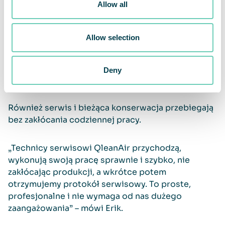
oczyszczacze rzeczywiście
Allow all
przynoszą efekt. Kiedy
wymieniamy filtry, są one bardzo
pełne, co jasno pokazuje, że cały
Allow selection
ten brud w przeciwnym razie
znajdowałby się w powietrzu,
którym oddycha nasz personel.”
Deny
Również serwis i bieżąca konserwacja przebiegają
bez zakłócania codziennej pracy.
„Technicy serwisowi QleanAir przychodzą,
wykonują swoją pracę sprawnie i szybko, nie
zakłócając produkcji, a wkrótce potem
otrzymujemy protokół serwisowy. To proste,
profesjonalne i nie wymaga od nas dużego
zaangażowania” – mówi Erik.