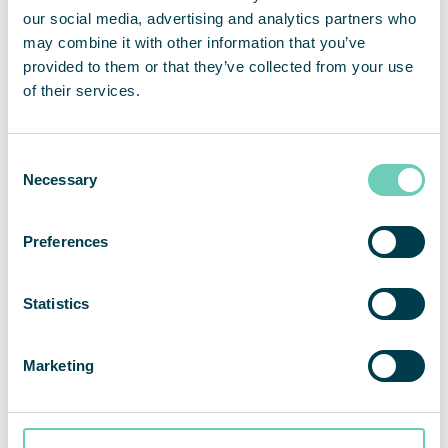
QleanAir powietrze jest czystsze, a potrzeba
our social media, advertising and analytics partners who
sprzątania belek i wiązarów dachowych uległa
may combine it with other information that you’ve
zmniejszeniu.
provided to them or that they’ve collected from your use
of their services.
„Przeprowadzamy gruntowne sprzątanie produkcji
1–2 razy w roku, ale mam wrażenie, że po
Consent
zainstalowaniu oczyszczaczy powietrza QleanAir
Necessary
Selection
mamy znacznie mniej pyłu na wiązarach dachowych
i belkach. Wyraźnie widać też, że oczyszczacze
rzeczywiście przynoszą efekt. Kiedy wymieniamy
Preferences
filtry, są one bardzo pełne, co jasno pokazuje, że
cały ten brud w przeciwnym razie znajdowałby się
Statistics
w powietrzu, którym oddycha nasz personel” –
mówi Erik.
Marketing
„Wyraźnie widać też, że