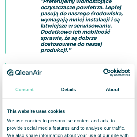
”Preferujemy wolnostojące
oczyszczacze powietrza. Lepiej
pasują do naszego środowiska,
wymagają mniej instalacji i są
łatwiejsze w serwisowaniu.
Dodatkowo ich mobilność
sprawia, że są dobrze
dostosowane do naszej
produkcji.”
Consent
Details
About
Widoczne rezultaty i sprawny serwis
This website uses cookies
Różnica w hali po instalacji oczyszczaczy
powietrza była szybko zauważalna, zwłaszcza na
We use cookies to personalise content and ads, to
większych wysokościach, gdzie wcześniej
provide social media features and to analyse our traffic.
gromadził się pył. Po trzech latach współpracy z
We also share information about your use of our site with