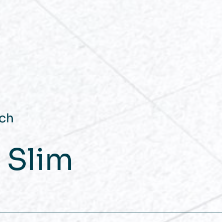
ych
 Slim