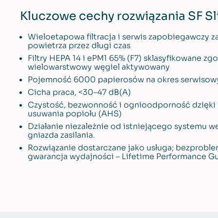
Kluczowe cechy rozwiązania SF Sl
Wieloetapowa filtracja i serwis zapobiegawczy z
powietrza przez długi czas
Filtry HEPA 14 i ePM1 65% (F7) sklasyfikowane zg
wielowarstwowy węgiel aktywowany
Pojemność 6000 papierosów na okres serwisowy
Cicha praca, <30–47 dB(A)
Czystość, bezwonność i ognioodporność dzięk
usuwania popiołu (AHS)
Działanie niezależnie od istniejącego systemu 
gniazda zasilania.
Rozwiązanie dostarczane jako usługa; bezproblem
gwarancja wydajności – Lifetime Performance G