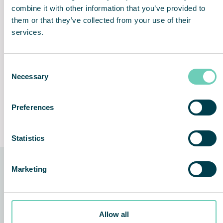
combine it with other information that you’ve provided to
them or that they’ve collected from your use of their
services.
Eliminuje nieprzyjemne
Bezproblemowa instalacja i
zapachy
użytkowanie
Consent
Necessary
Selection
Preferences
Lepsze środowisko pracy
Lifetime Performance
Guarantee
Statistics
Marketing
Technologia, na której bazuje
urządzenie
Allow all