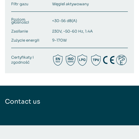
Filtr gazu
Węgiel aktywowany
Poziom
<30-56 dB(A)
głośności
Zasilanie
230V, ~50-60 Hz, 1.4A
Zużycie energii
9-170W
Certyfikaty i
zgodność
Contact us