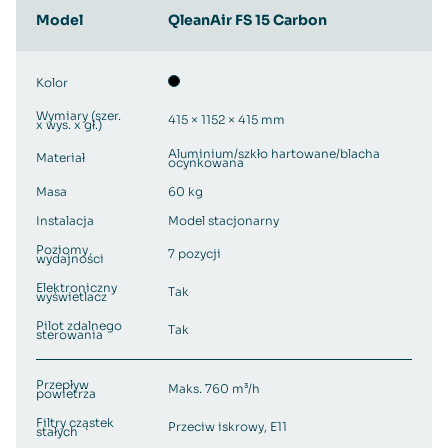
Model
QleanAir FS 15 Carbon
Kolor
Wymiary (szer.
415 × 1152 × 415 mm
x wys. x gł.)
Aluminium/szkło hartowane/blacha
Materiał
ocynkowana
Masa
60 kg
Instalacja
Model stacjonarny
Poziomy
7 pozycji
wydajności
Elektroniczny
Tak
wyświetlacz
Pilot zdalnego
Tak
sterowania
Przepływ
Maks. 760 m³/h
powietrza
Filtry cząstek
Przeciw iskrowy, E11
stałych