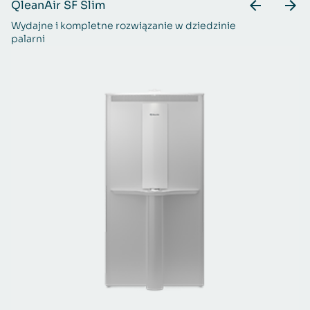
QleanAir SF Slim
Q
Wydajne i kompletne rozwiązanie w dziedzinie
Ur
palarni
ch
za