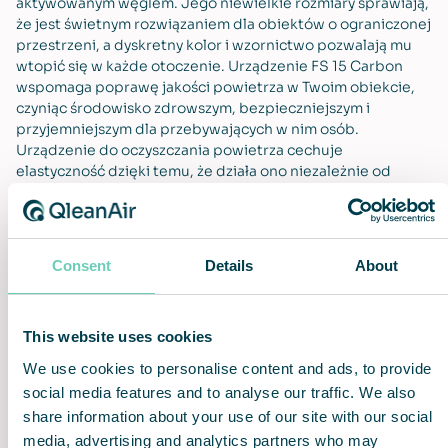
aktywowanym węglem. Jego niewielkie rozmiary sprawiają,
że jest świetnym rozwiązaniem dla obiektów o ograniczonej
przestrzeni, a dyskretny kolor i wzornictwo pozwalają mu
wtopić się w każde otoczenie. Urządzenie FS 15 Carbon
wspomaga poprawę jakości powietrza w Twoim obiekcie,
czyniąc środowisko zdrowszym, bezpieczniejszym i
przyjemniejszym dla przebywających w nim osób.
Urządzenie do oczyszczania powietrza cechuje
elastyczność dzięki temu, że działa ono niezależnie od
istniejącego systemu wentylacji po podłączeniu do
standardowego gniazda zasilania. Każde urządzenie jest
również wyposażone w pilot zdalnego sterowania,
ułatwiający kontrolowanie poziomu mocy.
Consent
Details
About
This website uses cookies
We use cookies to personalise content and ads, to provide
Bezpieczne i zdrowe
Efektywne wykorzystanie
powietrze w
przestrzeni
social media features and to analyse our traffic. We also
pomieszczeniach
share information about your use of our site with our social
media, advertising and analytics partners who may