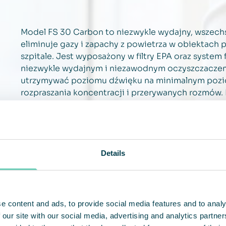
Model FS 30 Carbon to niezwykle wydajny, wszechs
eliminuje gazy i zapachy z powietrza w obiektach pu
szpitale. Jest wyposażony w filtry EPA oraz system
niezwykle wydajnym i niezawodnym oczyszczaczem
utrzymywać poziomu dźwięku na minimalnym pozio
rozpraszania koncentracji i przerywanych rozmów
kołom można go w razie potrzeby bez problemów p
Details
e content and ads, to provide social media features and to analy
 our site with our social media, advertising and analytics partn