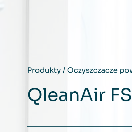
Produkty
/
Oczyszczacze pow
QleanAir F