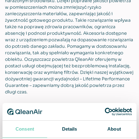
narażonym środowisku. Dzięki poprawie jakości powietrza
w pomieszczeniach można zmniejszyć ryzyko
zanieczyszczenia materiałów, zapewniając jakość i
żywotność gotowego produktu. Takie rozwiązanie wpływa
także na poprawę zdrowia pracowników, ogranicza
absencję i podnosi produktywność. Akcesoria dostępne
wraz z urządzeniem pozwalają na dopasowanie rozwiązania
do potrzeb danego zakładu. Pomagamy w dostosowaniu
rozwiązania, tak aby spełniało wymagania konkretnego
obiektu. Oczyszczacz powietrza QleanAir oferujemy w
postaci usługi obejmującej też bezproblemową instalację,
konserwację oraz wymianę filtrów. Dzięki naszej wyjątkowej
dożywotniej gwarancji wydajności – Lifetime Performance
Guarantee – zapewniamy dobrą jakość powietrza przez
długi czas.
Odporność na korozję
Zgodność z wiodącymi
Consent
Details
About
normami żywności