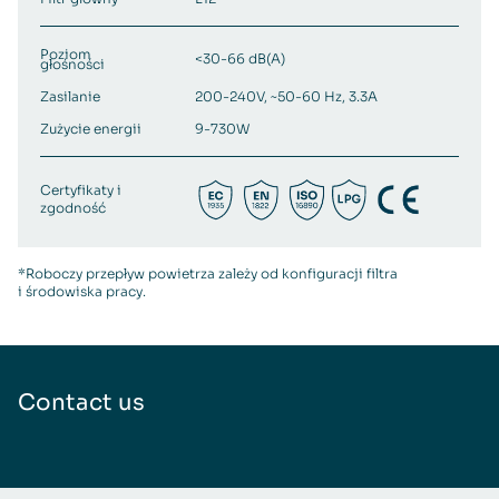
Poziom
<30-66 dB(A)
głośności
Zasilanie
200-240V, ~50-60 Hz, 3.3A
Zużycie energii
9-730W
Certyfikaty i
zgodność
*Roboczy przepływ powietrza zależy od konfiguracji filtra
i środowiska pracy.
Contact us