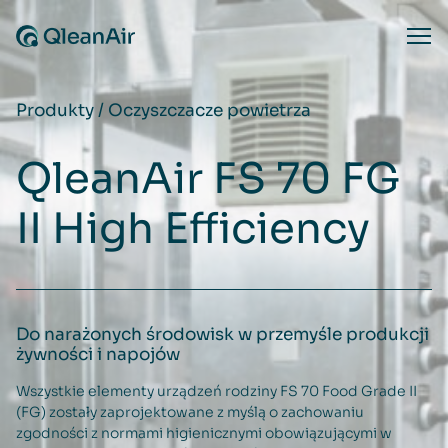
Przejdź do treści
Ope
Produkty
/
Oczyszczacze powietrza
QleanAir FS 70 FG
II High Efficiency
Do narażonych środowisk w przemyśle produkcji
żywności i napojów
Wszystkie elementy urządzeń rodziny FS 70 Food Grade II
(FG) zostały zaprojektowane z myślą o zachowaniu
zgodności z normami higienicznymi obowiązującymi w