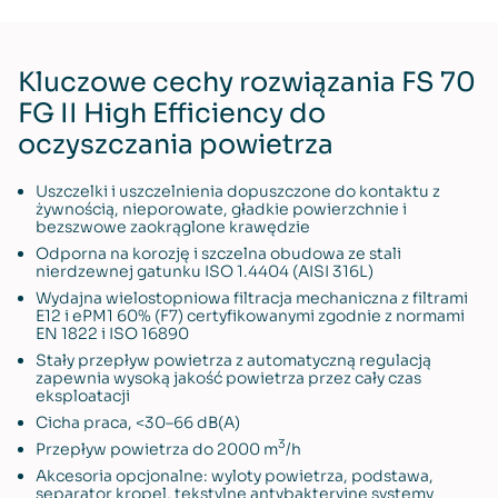
Kluczowe cechy rozwiązania FS 70
FG II High Efficiency do
oczyszczania powietrza
Uszczelki i uszczelnienia dopuszczone do kontaktu z
żywnością, nieporowate, gładkie powierzchnie i
bezszwowe zaokrąglone krawędzie
Odporna na korozję i szczelna obudowa ze stali
nierdzewnej gatunku ISO 1.4404 (AISI 316L)
Wydajna wielostopniowa filtracja mechaniczna z filtrami
E12 i ePM1 60% (F7) certyfikowanymi zgodnie z normami
EN 1822 i ISO 16890
Stały przepływ powietrza z automatyczną regulacją
zapewnia wysoką jakość powietrza przez cały czas
eksploatacji
Cicha praca, <30–66 dB(A)
3
Przepływ powietrza do 2000 m
/h
Akcesoria opcjonalne: wyloty powietrza, podstawa,
separator kropel, tekstylne antybakteryjne systemy