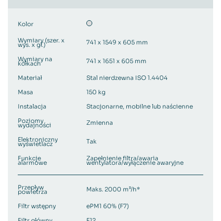
Kolor
Wymiary (szer. x
741 x 1549 x 605 mm
wys. x gł.)
Wymiary na
741 x 1651 x 605 mm
kółkach
Materiał
Stal nierdzewna ISO 1.4404
Masa
150 kg
Instalacja
Stacjonarne, mobilne lub naścienne
Poziomy
Zmienna
wydajności
Elektroniczny
Tak
wyświetlacz
Funkcje
Zapełnienie filtra/awaria
alarmowe
wentylatora/wyłączenie awaryjne
Przepływ
Maks. 2000 m³/h*
powietrza
Filtr wstępny
ePM1 60% (F7)
Filtr główny
E12