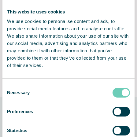
This website uses cookies
We use cookies to personalise content and ads, to
provide social media features and to analyse our traffic.
Wydajna wielostopniowa
Bezproblemowa instalacja i
We also share information about your use of our site with
filtracja mechaniczna EPA
użytkowanie
our social media, advertising and analytics partners who
may combine it with other information that you’ve
provided to them or that they’ve collected from your use
of their services.
Stała regulacja przepływu
Lifetime Performance
powietrza
Guarantee
Consent
Necessary
Selection
Preferences
Technologia, na której bazuje
urządzenie
Statistics