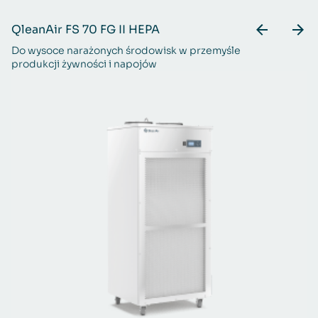
QleanAir FS 70 FG II HEPA
Q
Do wysoce narażonych środowisk w przemyśle
St
produkcji żywności i napojów
n