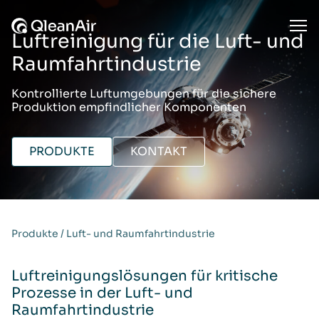
Zum Inhalt springen
Ope
Luftreinigung für die Luft- und
Raumfahrtindustrie
Kontrollierte Luftumgebungen für die sichere
Produktion empfindlicher Komponenten
PRODUKTE
KONTAKT
Produkte
/
Luft- und Raumfahrtindustrie
Luftreinigungslösungen für kritische
Prozesse in der Luft- und
Raumfahrtindustrie