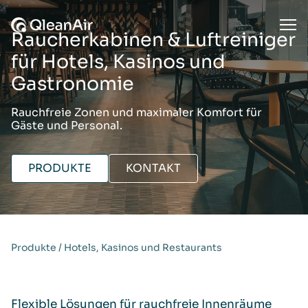
Zum Inhalt springen
Ope
Raucherkabinen & Luftreiniger
für Hotels, Kasinos und
Gastronomie
Rauchfreie Zonen und maximaler Komfort für
Gäste und Personal.
PRODUKTE
KONTAKT
Produkte
/
Hotels, Kasinos und Restaurants
Flexible Lösungen für rauchfreie Innenräume