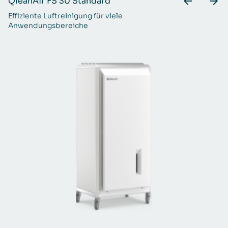
QleanAir FS 30 Standard
Q
Effiziente Luftreinigung für viele
Ei
Anwendungsbereiche
R