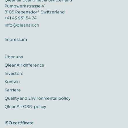
Qleanair Scandinavia Switzerland
Pumpwerkstrasse 41
8105 Regensdorf, Switzerland
+41 43 931 54 74
info@qleanair.ch
Impressum
Über uns
QleanAir difference
Investors
Kontakt
Karriere
Quality and Environmental policy
QleanAir CSR-policy
ISO certificate