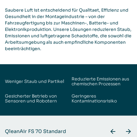
Saubere Luft ist entscheidend für Qualitaet, Effizienz und
Gesundheit in der Montageindustrie – von der
Fahrzeugfertigung bis zur Maschinen-, Batterie- und
Elektronikproduktion. Unsere Lösungen reduzieren Staub,
Emissionen und luftgetragene Schadstoffe, die sowohl die
Arbeitsumgebung als auch empfindliche Komponenten
beeinträchtigen.
Reduzierte Emissionen aus
Weniger Staub und Partikel
chemischen Prozessen
Gesicherter Betrieb von
Geringeres
Sensoren und Robotern
Kontaminationsrisiko
QleanAir FS 70 Standard
Q