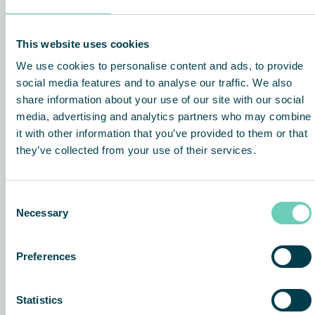
Verwandte Neuigkeiten und
Kundenberichte
This website uses cookies
We use cookies to personalise content and ads, to provide
social media features and to analyse our traffic. We also
KUNDENBERICHT
LUFTREINIGER
share information about your use of our site with our social
media, advertising and analytics partners who may combine
it with other information that you’ve provided to them or that
they’ve collected from your use of their services.
Consent
Necessary
Selection
Preferences
„
Arbeitsumgebung bei Damaskus
d
Maskinskydd verbessert
f
Statistics
d