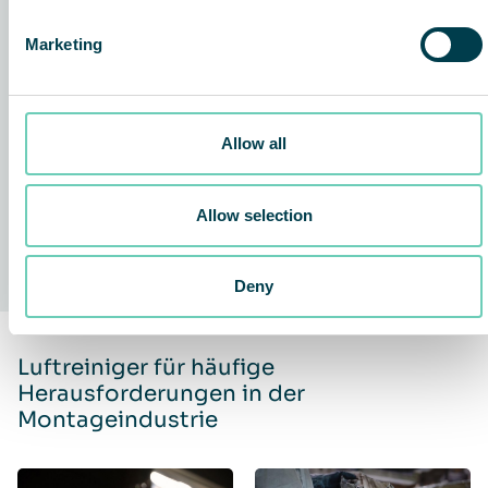
gr
d
Marketing
s
G
f
Allow all
Allow selection
Deny
Luftreiniger für häufige
Herausforderungen in der
Montageindustrie