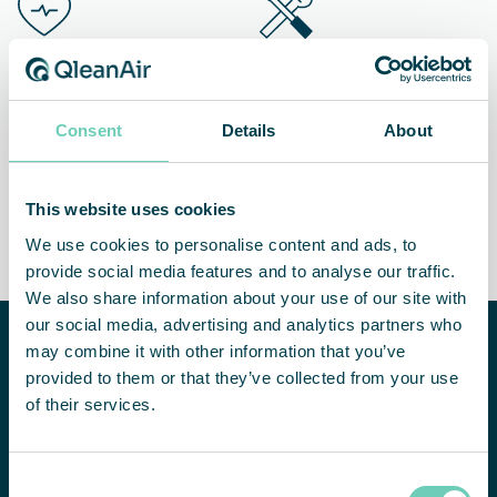
Ein gesünderes
Geringere Wartungs- und
Arbeitsumfeld
Reinigungskosten
Consent
Details
About
This website uses cookies
Weniger Ausfallzeiten und
Gesicherte Qualität und
We use cookies to personalise content and ads, to
höhere Produktivität
Lebensdauer der Produkte
provide social media features and to analyse our traffic.
We also share information about your use of our site with
our social media, advertising and analytics partners who
Benötigen Sie
may combine it with other information that you’ve
Hilfe bei der
provided to them or that they’ve collected from your use
Verbesserung
of their services.
Ihrer
Raumluftqualität?
KONTAKTIEREN SIE UNS
Consent
Wir beraten Sie