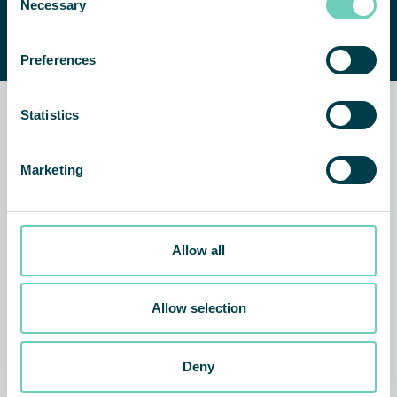
Necessary
Selection
gerne bei der Suche
nach einer
geeigneten Lösung.
Preferences
Statistics
Verwandte Nachrichten und
Kundenberichte
Marketing
ARTIKEL
ALLGEMEINES
Allow all
Allow selection
Deny