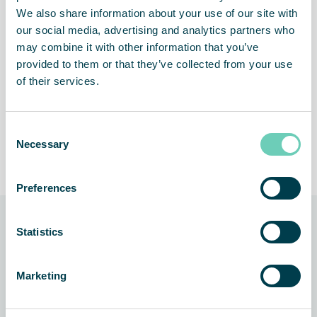
Luftfluss
We also share information about your use of our site with
Die Luftreinigungstechnologie von QleanAir ist darauf
our social media, advertising and analytics partners who
ausgelegt, einen konstanten Strom sauberer Raumluft
may combine it with other information that you’ve
über die gesamte Betriebsdauer sicherzustellen. Durch
provided to them or that they’ve collected from your use
effektive Mehrstufenfiltration und kontrollierte
of their services.
Umwälzung gereinigter Luft entstehen stabile und sichere
Luftverhältnisse, ohne den Ausstoß schädlicher
Nebenprodukte. In Kombination mit unserem
Serviceangebot liefert die Technologie eine zuverlässige
Consent
Necessary
und leistungsstarke Luftreinigung mit maximalem Ertrag
Selection
pro investiertem Euro.
Preferences
Verwandte Nachrichten und
Statistics
Kundenreferenzen
Marketing
KUNDENBERICHT
LUFTREINIGER