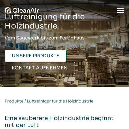
Zum Inhalt springen
Ope
Luftreinigung für die
Holzindustrie
Vom Sägewerk bis zum Fertighaus
UNSERE PRODUKTE
KONTAKT AUFNEHMEN
Produkte
/
Luftreiniger für die Holzindustrie
Eine sauberere Holzindustrie beginnt
mit der Luft