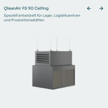
QleanAir FS 90 Ceiling
Q
Speziell entwickelt für Lager, Logistikzentren
Ei
und Produktionsstätten
um