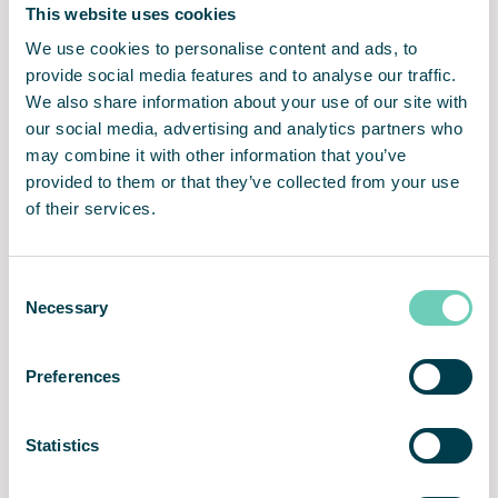
This website uses cookies
sicherstellt.
We use cookies to personalise content and ads, to
provide social media features and to analyse our traffic.
We also share information about your use of our site with
our social media, advertising and analytics partners who
Saubere Luft als Service
Wissen, Erfahrung & eigene
may combine it with other information that you’ve
oder Kauflösung
Produktentwicklung
provided to them or that they’ve collected from your use
of their services.
Consent
Zuverlässige Technologie
Langfristige Zuverlässigkeit
Necessary
Selection
garantiert eine dauerhaft
dank Lifetime Performane
konstante Leistung
Guarantee
Preferences
Statistics
Freistehende, flexible und
Connect – Optimierung &