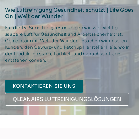
Wie Luftreinigung Gesundheit schützt | Life Goes
On | Welt der Wunder
Für die TV-Serie Life goes on zeigen wir, wie wichtig
saubere Luft für Gesundheit und Arbeitssicherheit ist.
Gemeinsam mit Welt der Wunder besuchen wir unseren
Kunden, den Gewürz- und Ketchup Hersteller Hela, wo in
der Produktion starke Partikel- und Geruchseinträge
entstehen können.
KONTAKTIEREN SIE UNS
QLEANAIRS LUFTREINIGUNGSLÖSUNGEN