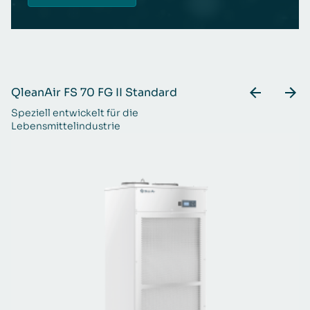
QleanAir FS 70 FG II Standard
Q
Speziell entwickelt für die
Ei
Lebensmittelindustrie
Lu