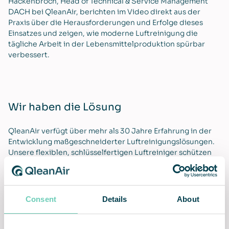
Hackenbroch, Head of Technical & Service Management
DACH bei QleanAir, berichten im Video direkt aus der
Praxis über die Herausforderungen und Erfolge dieses
Einsatzes und zeigen, wie moderne Luftreinigung die
tägliche Arbeit in der Lebensmittelproduktion spürbar
verbessert.
Wir haben die Lösung
QleanAir verfügt über mehr als 30 Jahre Erfahrung in der
Entwicklung maßgeschneiderter Luftreinigungslösungen.
Unsere flexiblen, schlüsselfertigen Luftreiniger schützen
Menschen, Produkte und Prozesse, indem sie an die
spezifischen Anforderungen unserer Kunden anpassbar
sind.
Wir bieten saubere Luft mit reibungsloser Installation
Consent
Details
About
sowie fortlaufendem Service und Wartung. Darüber hinaus
ist unsere einzigartige Lifetime Performance Guarantee
enthalten, die eine dauerhaft konstante Leistung